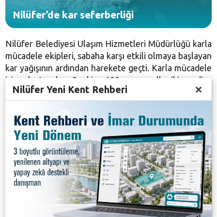
Nilüfer’de kar seferberliği
Nilüfer Belediyesi Ulaşım Hizmetleri Müdürlüğü karla
mücadele ekipleri, sabaha karşı etkili olmaya başlayan
kar yağışının ardından harekete geçti. Karla mücadele
için oluşturulan 9 ekip, 100 personelle iki vardiya
Nilüfer Yeni Kent Rehberi
halinde 24 saat ilçe genelinde görev başında yer aldı.
Ekipler, Bursa genelinde etkili olan kar yağışıyla
birlikte greyder, beko loder, kar küreme, tuzlama
araçları ve kamyonlarla ilçenin kardan etkilenen
bölgelerinde çalışma yaptı. Çalışmalar sonucu Nilüfer
genelinde kapalı yol kalmadı.
Galeri