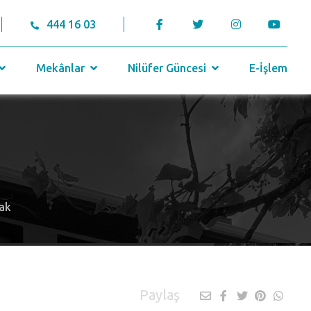
444 16 03
Mekânlar
Nilüfer Güncesi
E-İşlem
cak
Paylaş