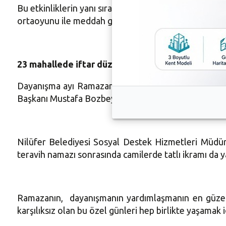
Bu etkinliklerin yanı sıra Ramazan Sokağı’nda stant 
ortaoyunu ile meddah gösterileri ramazan ayı boyunca
23 mahallede iftar düzenlenecek
Dayanışma ayı Ramazan’da Nilüfer Belediyesi Sosya
Başkanı Mustafa Bozbey halkla bir araya gelecek.
Nilüfer Belediyesi Sosyal Destek Hizmetleri Müdü
teravih namazı sonrasında camilerde tatlı ikramı da y
Ramazanın, dayanışmanın yardımlaşmanın en güzel 
karşılıksız olan bu özel günleri hep birlikte yaşamak 