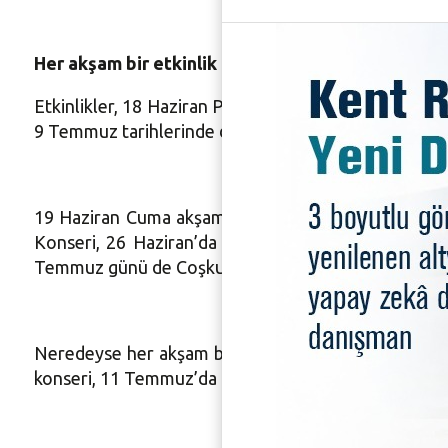
Her akşam bir etkinlik
Etkinlikler, 18 Haziran Perşembe günü ‘‘Nilüfer Ti
9 Temmuz tarihlerinde de Cumhuriyet Meydanı’nda k
19 Haziran Cuma akşamı Turgay Başyayla sevenleriy
Konseri, 26 Haziran’da Nilüfer Belediyesi Türk Ha
Temmuz günü de Coşkun Karademir “Yunus Emre” Nefesl
Neredeyse her akşam bir etkinliğin gerçekleşeceği
konseri, 11 Temmuz’da da Grup Mecaz Konseri düze