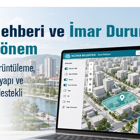
yatro” nun, “Demokrasi Gemisi” isimli ortaoyunu gösteris
urulacak sahnede sergilenecek.
le buluşurken, 20 Haziran’da Yansımalar Konseri, 21 Ha
lk Müziği Koro Konseri, 27 Haziran’da da Cihan Yıldız 
eri ve İlahileri ile halkın karşısına çıkacak.
 Ramazan Sokağı’nda ayrıca, 4 Temmuz’da Sema Moritz Ko
nlenecek.