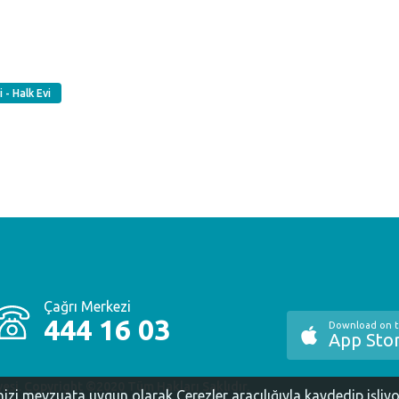
 - Halk Evi
Çağrı Merkezi
444 16 03
Download on 
App Sto
yesi. Copyright ©2020 Tüm Hakları Saklıdır.
inizi mevzuata uygun olarak Çerezler aracılığıyla kaydedip işliy