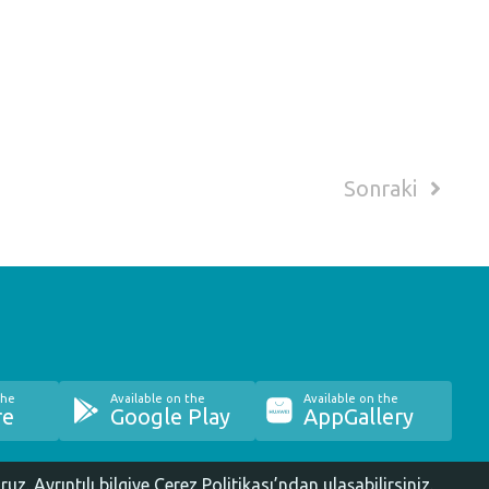
Sonraki
the
Available on the
Available on the
re
Google Play
AppGallery
oruz.
Ayrıntılı bilgiye Çerez Politikası’ndan ulaşabilirsiniz.