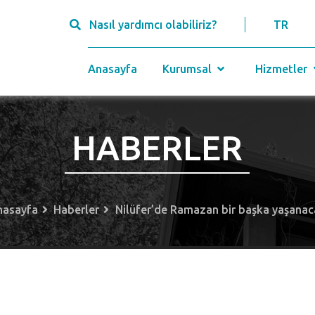
Nasıl yardımcı olabiliriz?
TR
Anasayfa
Kurumsal
Hizmetler
HABERLER
nasayfa
Haberler
Nilüfer’de Ramazan bir başka yaşana