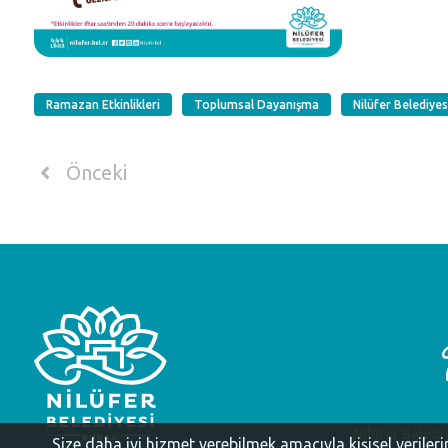
Ramazan Etkinlikleri
Toplumsal Dayanışma
Nilüfer Belediyesi
Önceki
Nilüfer Beledi
Size daha iyi hizmet verebilmek amacıyla kişisel veriler