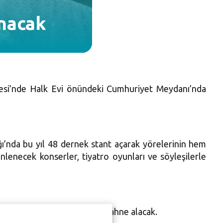
anacak
allesi’nde Halk Evi önündeki Cumhuriyet Meydanı’nda
ı’nda bu yıl 48 dernek stant açarak yörelerinin hem
enecek konserler, tiyatro oyunları ve söyleşilerle
esinden renkler ve sesler sahne alacak.