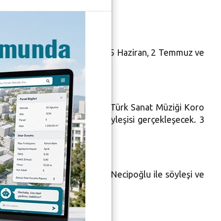
i ile başlayacak. Ortaoyunu 25 Haziran, 2 Temmuz ve
ziran’da Nilüfer Belediyesi Türk Sanat Müziği Koro
ve Sunay Akın Konser ve söyleşisi gerçekleşecek. 3
nseri, 10 Temmuz’da Halil Necipoğlu ile söyleşi ve