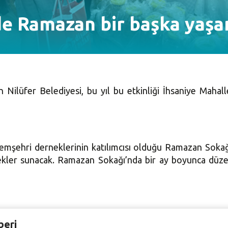
de Ramazan bir başka yaş
n Nilüfer Belediyesi, bu yıl bu etkinliği İhsaniye Mah
emşehri derneklerinin katılımcısı olduğu Ramazan Sokağ
kler sunacak. Ramazan Sokağı’nda bir ay boyunca düzenl
ne sanatlarından tasavvuf müziğine, Anadolu’nun her yör
beri