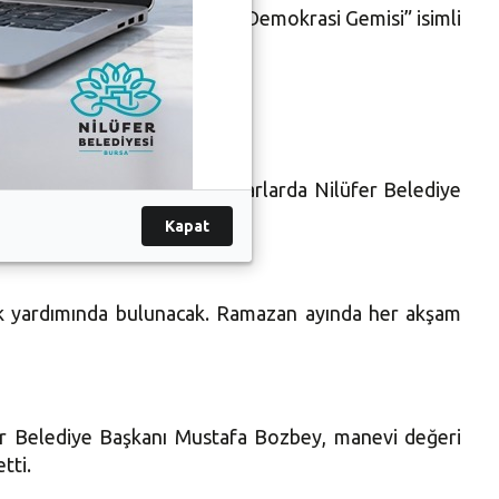
fer Tiyatro’nun sahnelediği “Demokrasi Gemisi” isimli
emeği düzenleyecek. Bu iftarlarda Nilüfer Belediye
Kapat
ak yardımında bulunacak. Ramazan ayında her akşam
er Belediye Başkanı Mustafa Bozbey, manevi değeri
tti.