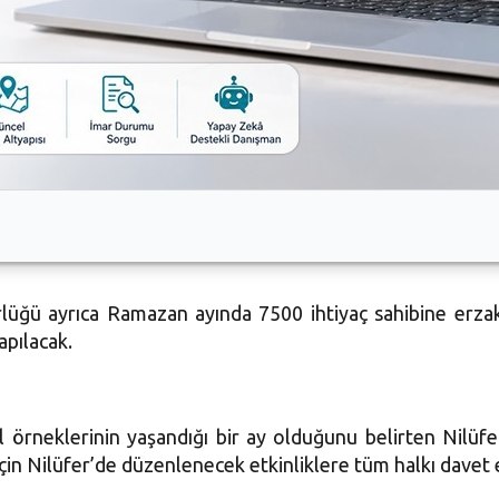
açan dernekler de yöresel gösteriler sunacak. Ayrıca Nilü
 26 mahallede izleyici ile buluşacak.
l Destek Hizmetleri Müdürlüğü de 23 mahallede iftar y
rlüğü ayrıca Ramazan ayında 7500 ihtiyaç sahibine erz
apılacak.
örneklerinin yaşandığı bir ay olduğunu belirten Nilüf
için Nilüfer’de düzenlenecek etkinliklere tüm halkı davet e