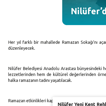
Nilüfer’
Her yıl farklı bir mahallede Ramazan Sokağı’nı aça
düzenleyecek.
Nilüfer Belediyesi Anadolu Arastası bünyesindeki h
lezzetlerinden hem de kültürel değerlerinden örne
halka ramazanın tadını yaşatılacak.
Ramazan etkinlikleri kapsamında geleneksel Türk sah
Nilüfer Yeni Kent Reh