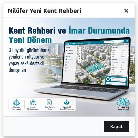
Nilüfer Yeni Kent Rehberi
Gecenin sonunda Nilüfer Belediye Başkan Yardımcısı
Adil Kayaoğlu, Nilüfer Türk Sanat Müziği Korosu
adına şef Filiz Başıbüyük’e çiçek vererek kutladı.
BOZBEY GÜMÜŞTEPE’DE İFTAR SOFRASI’NDA
Nilüfer Belediyesi’nin geleneksel iftar yemekleri de
Gümüştepe Mahallesi ile devam etti. Nilüfer Belediye
Başkanı Mustafa Bozbey, Gümüştepe Mahallesi’nde
kurulan iftar sofrasında halkla birlikte yer aldı.
Mahalle halkının yoğun katılımıyla gerçekleşen iftarda
edilen duaların ardından hep birlikte oruçlar açıldı.
İftarın ardından Başkan Mustafa Bozbey,
vatandaşlarla birlikte sohbet etti.
Kapat