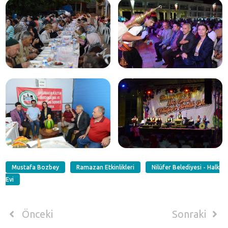
Mustafa Bozbey
Ramazan Etkinlikleri
Nilüfer Belediyesi - Halk
Evi
Önceki
Sonraki