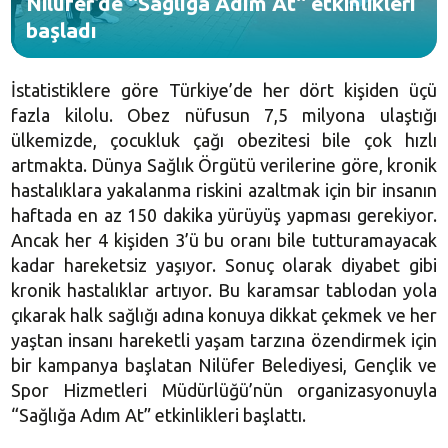
Nilüfer’de ''Sağlığa Adım At'' etkinlikleri
başladı
İstatistiklere göre Türkiye’de her dört kişiden üçü
fazla kilolu. Obez nüfusun 7,5 milyona ulaştığı
ülkemizde, çocukluk çağı obezitesi bile çok hızlı
artmakta. Dünya Sağlık Örgütü verilerine göre, kronik
hastalıklara yakalanma riskini azaltmak için bir insanın
haftada en az 150 dakika yürüyüş yapması gerekiyor.
Ancak her 4 kişiden 3’ü bu oranı bile tutturamayacak
kadar hareketsiz yaşıyor. Sonuç olarak diyabet gibi
kronik hastalıklar artıyor. Bu karamsar tablodan yola
çıkarak halk sağlığı adına konuya dikkat çekmek ve her
yaştan insanı hareketli yaşam tarzına özendirmek için
bir kampanya başlatan Nilüfer Belediyesi, Gençlik ve
Spor Hizmetleri Müdürlüğü’nün organizasyonuyla
“Sağlığa Adım At” etkinlikleri başlattı.