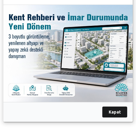
Etkinliğin başlangıcında sağlıklı yaşam için sporun
önemine değinen Nilüfer Belediye Başkanı Turgay
Erdem, herkesin kendi sağlığıyla ilgili karar verici
olduğunu ve kendi yaşam kalitesini artırmak için
herkesin doğru seçimler yapması gerektiğini
söyledi. Bütün Nilüferlileri “Sağlığa Adım At”
etkinliğine katılmaya davet eden Başkan Erdem,
“Çocuklarımıza sağlıklı bir yaşam armağan etmek
istiyorsak onlara hem doğru beslenme, hem de
düzenli spor yapma konusunda gerekli alışkanlıkları
kazandırmalıyız. O nedenle her yaştan Nilüferlinin
yaşlısıyla genciyle bu etkinliklere katılmasını ve
çevresinde de bu konuda bir farkındalık yaratmasını
istiyoruz. Hepinize sağlıklı mutlu günler diliyorum”
dedi.
Kapat