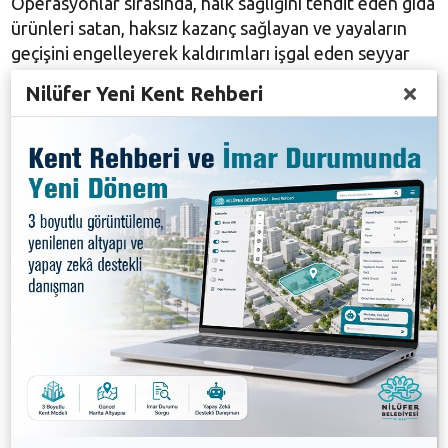
Operasyonlar sırasında, halk sağlığını tehdit eden gıda
ürünleri satan, haksız kazanç sağlayan ve yayaların
geçişini engelleyerek kaldırımları işgal eden seyyar
satıcıların tezgahlarına ve ürünlerine el konuldu.
Nilüfer Yeni Kent Rehberi
Zabıta ekipleri, daha önce yapılan uyarılara rağmen
satışlarına devam eden seyyar satıcılara yönelik
gerekli yasal işlemlerin ardından cezai yaptırımlar
uyguladı.
Yapılan denetimler sonucunda, toplamda 3 minibüs
dolusu tezgah ve çeşitli ürün toplandı.
Galeri