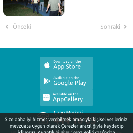
Önceki
Sonraki
Download on the
App Store
Available on the
Google Play
Available on the
AppGallery
Çağrı Merkezi
444 16 03
Size daha iyi hizmet verebilmek amacıyla kişisel verilerinizi
mevzuata uygun olarak Çerezler aracılığıyla kaydedip
işliyoruz.
Ayrıntılı bilgiye Çerez Politikası’ndan
Nilüfer Belediyesi. Copyright ©2020 Tüm Hakları Saklıdır.