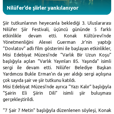
Nilüfer’de şiirler yankılanıyor
Şiir tutkunlarının heyecanla beklediği 3. Uluslararası
Nilüfer Şiir Festivali, üçüncü gününde 5 farklı
etkinlikle devam etti. Konak Kültürevi’nde
Yönetmenliğini Alexei Guerman Jr’nin yaptığı
“Dovlatov” adlı film gösterimi ile başlayan etkinlikler,
Misi Edebiyat Müzesi’nde “Varlık Bir Uzun Koşu”
başlığıyla açılan “Varlık Yayınları 85. Yaşında” isimli
sergi ile devam etti. Nilüfer Belediye Başkan
Yardımcısı Bukle Erman’ın da yer aldığı sergi açılışına
çok sayıda şair ve şiir tutkunu katıldı.
Misi Edebiyat Müzesi’nde ayrıca “Yazı Kalır” başlığıyla
“Şairin Eli Şiirin Dili” isimli şiir buluşması
gerçekleştirildi.
“7 Şair 7 Metin” başlığıyla düzenlenen söyleşi, Konak