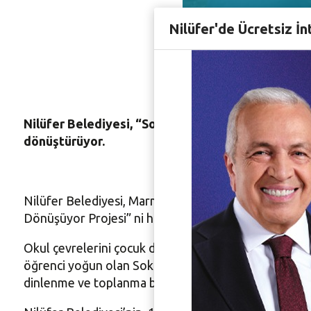
Nilüfer’
Nilüfer'de Ücretsiz İn
Nilüfer Belediyesi, “Sokaklar Dönüşüyor Projesi”
dönüştürüyor.
Nilüfer Belediyesi, Marmara Belediyeler Birliği, Küre
Dönüşüyor Projesi” ni hayata geçiriyor. Proje ile öğ
Okul çevrelerini çocuk dostu alanlara dönüştürmeyi a
öğrenci yoğun olan Sokullu Sokak’ın çocuklar için güve
dinlenme ve toplanma bölgesi sorununa çözüm de ge