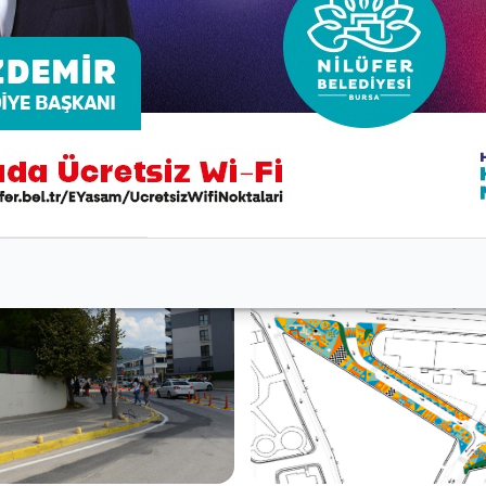
ğü Canaydın İlkokulu ile çevresindeki toplam 2 bin metre
 ve yaya dostu bir hale getirilmesi amaçlanıyor. Bu kapsam
ak, çocuklar için daha renkli ve eğlenceli bir hale getiril
rin de çocuklarını güvenle bekleyebileceği bir ortam oluştu
Sokaklar Dönüşüyor Projesi” kapsamında hayata geçirilen b