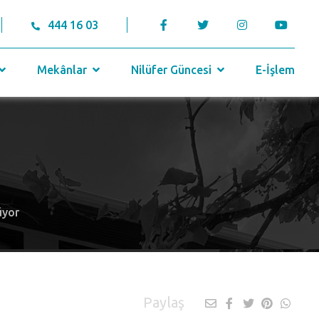
444 16 03
Mekânlar
Nilüfer Güncesi
E-İşlem
üyor
Paylaş