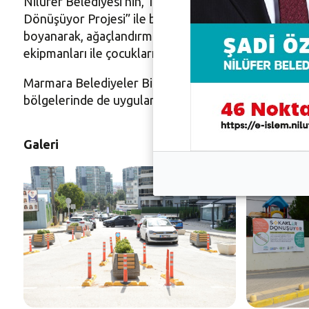
Nilüfer Belediyesi’nin, 1400 öğrencinin eğitim gördü
Dönüşüyor Projesi” ile bölgedeki trafiğin azaltılması
boyanarak, ağaçlandırma çalışmalarının yapılacağı sok
ekipmanları ile çocukların sosyalleşebileceği, velile
Marmara Belediyeler Birliği’nin 2022’de başlattığı “
bölgelerinde de uygulanması planlanıyor.
Galeri