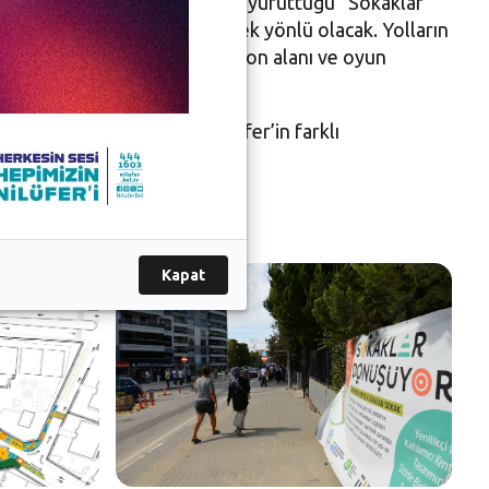
karelik alanı kapsayan alanda yürüttüğü “Sokaklar
da Sokullu Sokak’ta trafik tek yönlü olacak. Yolların
ecek. Bölgede ayrıca, rekreasyon alanı ve oyun
rulacak.
u çalışmanın gelecekte Nilüfer’in farklı
Kapat