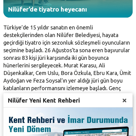
Nilüfer’de tiyatro heyecanı
Türkiye’de 15 yıldır sanatın en önemli
destekçilerinden olan Nilüfer Belediyesi, hayata
geçirdiği tiyatro için sezonluk sözleşmeli oyuncuların
seçimine başladı. 26 Ağustos’ta sona eren başvurular
sonrası 83 kişi jüri karşısında iki gün boyunca
hünerlerini sergileyecek. Murat Karasu, Ali
Düşenkalkar, Cem Uslu, Bora Özkula, Ebru Kara, Ümit
Aydoğan ve Feza Soysal’ın yer aldığı jüri gün boyu
katılanların performansını izlemeye başladı. Genç
yeteneklerle diyalog halinde de bulunan jüri üyeleri,
Nilüfer Yeni Kent Rehberi
10 hünerli ismi belirleyecek.
Seçmeler sonrası sezonluk sözleşmeli olarak