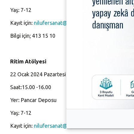
Yaş: 7-12
Kayıt için:
nilufersanat@nilufer.bel.tr
Bilgi için; 413 15 10
Ritim Atölyesi
22 Ocak 2024 Pazartesi
Saat:15.00 -16.00
Yer: Pancar Deposu
Yaş: 7-12
Kayıt için:
nilufersanat@nilufer.bel.tr