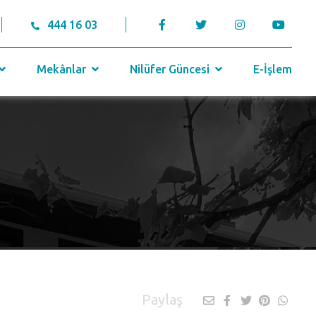
444 16 03
Mekânlar
Nilüfer Güncesi
E-İşlem
Paylaş