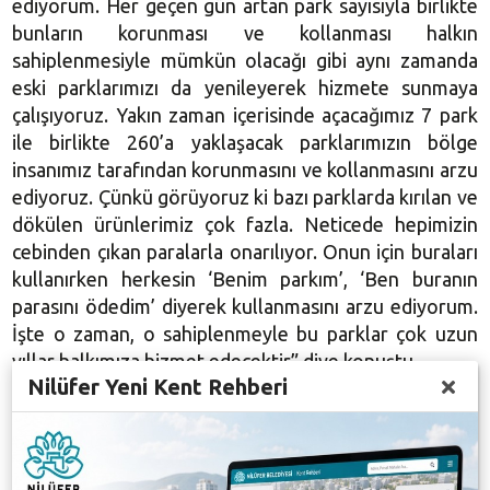
ediyorum. Her geçen gün artan park sayısıyla birlikte
bunların korunması ve kollanması halkın
sahiplenmesiyle mümkün olacağı gibi aynı zamanda
eski parklarımızı da yenileyerek hizmete sunmaya
çalışıyoruz. Yakın zaman içerisinde açacağımız 7 park
ile birlikte 260’a yaklaşacak parklarımızın bölge
insanımız tarafından korunmasını ve kollanmasını arzu
ediyoruz. Çünkü görüyoruz ki bazı parklarda kırılan ve
dökülen ürünlerimiz çok fazla. Neticede hepimizin
cebinden çıkan paralarla onarılıyor. Onun için buraları
kullanırken herkesin ‘Benim parkım’, ‘Ben buranın
parasını ödedim’ diyerek kullanmasını arzu ediyorum.
İşte o zaman, o sahiplenmeyle bu parklar çok uzun
yıllar halkımıza hizmet edecektir” diye konuştu.
Nilüfer Yeni Kent Rehberi
Gör-Koop Yönetim Kurulu Başkanı Dr. Ali Uçar da
Kurtuluş Mahallesi’ne Nilüfer Belediyesi ile birlikte