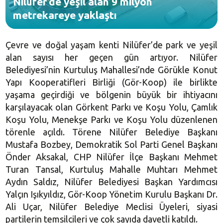
Nilüfer’de yeşil alan 9 milyon
metrekareye yaklaştı
Çevre ve doğal yaşam kenti Nilüfer’de park ve yeşil
alan sayısı her geçen gün artıyor. Nilüfer
Belediyesi’nin Kurtuluş Mahallesi’nde Görükle Konut
Yapı Kooperatifleri Birliği (Gör-Koop) ile birlikte
yaşama geçirdiği ve bölgenin büyük bir ihtiyacını
karşılayacak olan Görkent Parkı ve Koşu Yolu, Çamlık
Koşu Yolu, Menekşe Parkı ve Koşu Yolu düzenlenen
törenle açıldı. Törene Nilüfer Belediye Başkanı
Mustafa Bozbey, Demokratik Sol Parti Genel Başkanı
Önder Aksakal, CHP Nilüfer İlçe Başkanı Mehmet
Turan Tansal, Kurtuluş Mahalle Muhtarı Mehmet
Aydın Saldız, Nilüfer Belediyesi Başkan Yardımcısı
Yalçın Işıkyıldız, Gör-Koop Yönetim Kurulu Başkanı Dr.
Ali Uçar, Nilüfer Belediye Meclisi Üyeleri, siyasi
partilerin temsilcileri ve çok sayıda davetli katıldı.