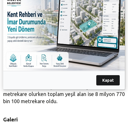
kazandırdıkları parklardan dolayı mutluluğunu dile
getirdi. Kurtuluş Mahalle Muhtarı Mehmet Aydın
Saldız da hizmetlerden duydukları memnuniyeti ifade
etti.
Nilüfer Belediyesi ve Gör-Koop işbirliğiyle Nilüfer’in
Kurtuluş Mahallesi’nde hizmete açılan 3 parkla
birlikte mahalledeki park sayısı 9’a ulaşırken, toplam
park alanı da 33 bin 270 metrekareye yükselmiş oldu.
Kurtuluş Mahallesi’nde açılışı yapılan parklarla birlikte
Kapat
Nilüfer’deki mevcut park alanı 1 milyon 562 bin
940
metrekare
olurken toplam yeşil alan ise 8 milyon 770
bin
100 metrekare
oldu.
Galeri