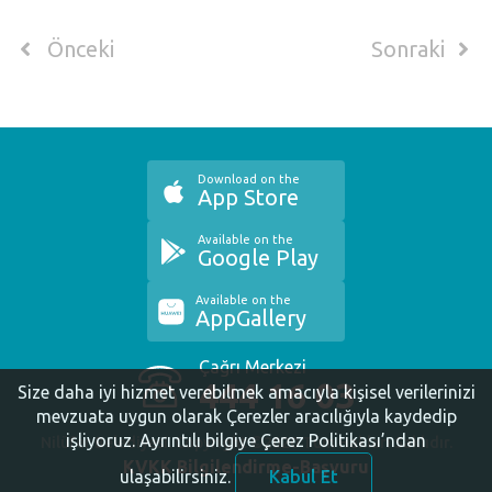
Önceki
Sonraki
Download on the
App Store
Available on the
Google Play
Available on the
AppGallery
Çağrı Merkezi
444 16 03
Size daha iyi hizmet verebilmek amacıyla kişisel verilerinizi
mevzuata uygun olarak Çerezler aracılığıyla kaydedip
işliyoruz.
Ayrıntılı bilgiye Çerez Politikası’ndan
Nilüfer Belediyesi. Copyright ©2020 Tüm Hakları Saklıdır.
KVKK Bilgilendirme-Başvuru
ulaşabilirsiniz.
Kabul Et