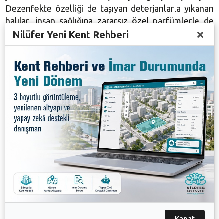
Dezenfekte özelliği de taşıyan deterjanlarla yıkanan
halılar, insan sağlığına zararsız özel parfümlerle de
ferahlatılıyor. Nilüfer Belediyesi bu yıl toplam 116
Nilüfer Yeni Kent Rehberi
ibadethanede toplam 70 bin metrekare halının
temizliğini yapacak.
Galeri
Kapat