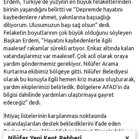
Erdem, Türkiye’de yüzyılın en büyük felaketlerinden
birinin yaşandığını belirtti ve “Depremde hayatını
kaybedenlere rahmet, yakınlarına başsağlığı
diliyorum. Ulusumuzun başı sağ olsun” dedi.
Felaketin boyutlarının çok büyük olduğunu söyleyen
Başkan Erdem, “Hayatını kaybedenlerle ilgili
maalesef rakamlar sürekli artıyor. Enkaz altında kalan
vatandaşlarımız var maalesef. Çok acil olarak oraya
yardım göndermemiz gerekiyor. Nilüfer Arama
Kurtarma ekibimiz bölgeye gitti. Nilüfer Belediyesi
olarak bu konuyla ilgili hemen kriz masası oluşturarak,
yardım ekiplerimizi belirledik. Bölgelere AFAD’ın da
bilgisi dahilinde yardımları ulaştırmaya gayret
edeceğiz” dedi.
İhtiyaç listelerinin karşılanması noktasında
vatandaşlardan destek beklediklerini ifade eden
Başkan Erdem, “Alaaddinbey Hizmet Binası’ndaki
Nilüfer Yeni Kent Rehberi
depomuz ve Agora Çarşı karşısında yer alan Zabıta