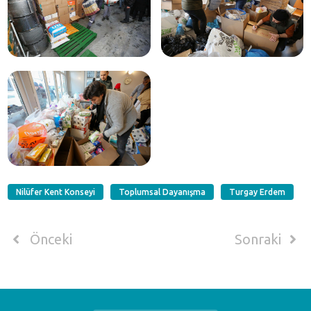
Nilüfer Kent Konseyi
Toplumsal Dayanışma
Turgay Erdem
Önceki
Sonraki