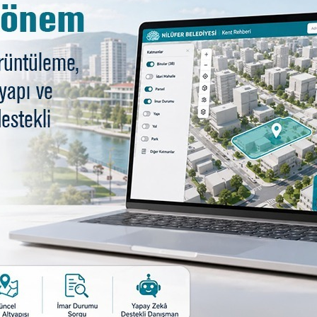
den eğitim ve spora dev d
. Başarılarıyla ulusal ve uluslararası alanda pek çok baş
r Belediyesi tarafından Şehit Piyade Er Kadir Çavuşoğlu İ
i Eğitim Şöleni’nde miniklerin sergilediği gösteriler ren
adı.
i kulvarlı bocce antrenman sahasının açılışı Nilüfer Beled
ya’nın da atış yaparak yeni tesiste ilk antrenmana imza 
 zaman sporun, eğitimin ve bilimin yanındayız. Geleceğimi
pmalı. Türkiye’ye örnek bocce sahamızı hizmete açtık. Tü
yük başarılara imza atarak Bursa ve Nilüfer’i daha iyi yerl