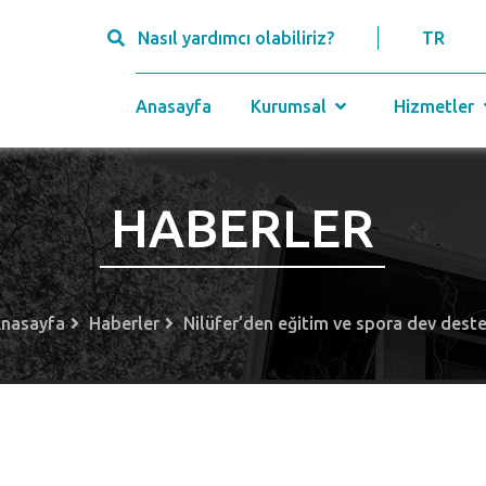
Nasıl yardımcı olabiliriz?
TR
Anasayfa
Kurumsal
Hizmetler
HABERLER
nasayfa
Haberler
Nilüfer’den eğitim ve spora dev dest