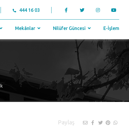
444 16 03
Mekânlar
Nilüfer Güncesi
E-İşlem
ek
Paylaş