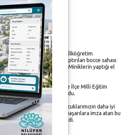
estek
arıya imza atan Hasanağa TOKİ İlköğretim
lköğretim Okulu bahçesine yaptırılan bocce sahası
kli görüntülere sahne oldu. Miniklerin yaptığı el
iye Başkanı Mustafa Bozbey ve İlçe Milli Eğitim
atması renkli görüntüler sundu.
z için, yarınlarımız olan çocuklarımızın daha iyi
rkiye ve Dünya’da çok büyük başarılara imza atan bu
erde temsil edeceklerdir,” dedi.