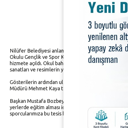
Nilüfer’
Nilüfer Belediyesi anlamlı bir hizmete daha imza attı
Okulu Gençlik ve Spor Kulübü öğrencileri için Nilüfe
hizmete açıldı. Okul bahçesinde düzenlenen Okul Önces
sanatları ve resimlerin yer aldığı sergi ise beğeni topl
Gösterilerin ardından ulusal standartlarda yapılan ik
Müdürü Mehmet Kaya tarafından yapıldı. Bozbey ve Ka
Başkan Mustafa Bozbey, “Nilüfer Belediyesi olarak her
yerlerde eğitim alması için herkes üzerine düşeni ya
sporcularımıza bu tesis hayırlı olsun. Umarım daha bü