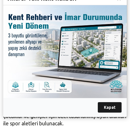
Mahallesi'nde yapılan park ise bin 455 metrekare
toplam alana sahip olacak ve 795 metrekaresi yeşil
alanlarla donatılacak.
ÇALI VE KAYAPA’DA İNŞAATLAR BAŞLAYACAK
Nilüfer Belediyesi ayrıca Kayapa ve Çalı Mahallesi’nde
de iki yeni park inşaatına önümüzdeki günlerde
başlayacak. Kayapa Mahallesi’nde bin 390 metrekare
toplam alana kurulacak parkın 807 metrekaresi yeşil
alan olacak. Çalı Mahallesi’nde ise 3 bin 490
metrekare alan üzerine inşa edilecek parkın 2 bin 900
metrekaresi yeşil alanlarla düzenlenecek.
Tüm parklarda farklı yaş gruplarından vatandaşların
ihtiyaçlarını karşılayacak donanımlar yer alacak. Bu
Kapat
kapsamda dinlenme alanları, yürüyüş parkurları,
çocuklar ve gençler için özel tasarlanmış oyun alanları
ile spor aletleri bulunacak.