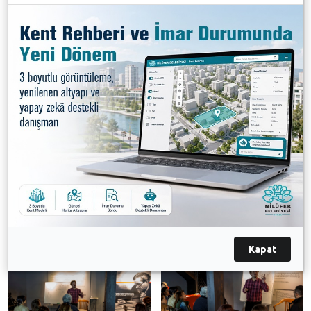
Gündelik hayatta anlatının doğası - Bizi kuşatan
senaryoları okumak / Hikâyeden öyküye", "Anlatı(m)
biçimleri
Anlatmak mı, göstermek mi? - Kahraman burada,
anlatıcı nerede? ve "Kurmacanın matematiği" gibi
konular ele alınıyor.
Varlık Dergisi editörü Mehmet Erte'nin, 8 Aralık’a
kadar sürecek olan "Kurmacanın Doğası Üzerine"
isimli atölye çalışmaları ücretsiz olarak Nilüfer
Edebiyat Müzesi'nde gerçekleştiriliyor. Atölye
çalışmalarının sonucunda katılımcılara belge verilecek.
Galeri
Kapat