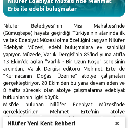
Nilüfer Edebiyat Müzesi'nde Mehmet
Erte ile edebi buluşmalar
Nilüfer Belediyesi’nin Misi Mahallesi'nde
(Gümüştepe) hayata geçirdiği Türkiye'nin alanında ilk
ve tek Edebiyat Müzesi olma özelliğini taşıyan Nilüfer
Edebiyat Müzesi, edebi buluşmalara ev sahipliği
yapıyor. Müzede, Varlık Dergisi'nin 85'inci yılına atıfla
13 Ekim'de açılan "Varlık - Bir Uzun Koşu" sergisinin
ardından, Varlık Dergisi editörü Mehmet Erte de
"Kurmacanın Doğası Üzerine" atölye çalışmaları
gerçekleştiriyor. 20 Ekim'den bu yana devam eden ve
8 hafta sürecek olan atölye çalışmalarına edebiyat
tutkunlarının ilgisi büyük.
Misi'de bulunan Nilüfer Edebiyat Müzesi'nde
gerçekleştirilen Mehmet Erte'nin atölye
çalışmalarında "Özgün bir edebiyata gerçekten hazır
Nilüfer Yeni Kent Rehberi
mıyız? - Modernist tavır / Başkaldırı yolları", "