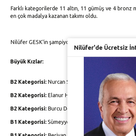
Farklı kategorilerde 11 altın, 11 gümüş ve 4 bron
en çok madalya kazanan takımı oldu.
Nilüfer GESK'in şampiyonada elde ettiği diğer başarı
Nilüfer'de Ücretsiz İn
Büyük Kızlar:
B2 Kategorisi:
Nurcan Saçak 100 metre birinci ve 20
B2
Kategorisi:
Elanur Hırçıl uzun atlama üçüncü
B2
Kategorisi:
Burcu Demirtaş
400 metre
ikinci
B1
Kategorisi:
Sümeyye Bayram 400 metre ikinci
B1
Kategorisi:
Berivan Girgin uzun atlama ikinci