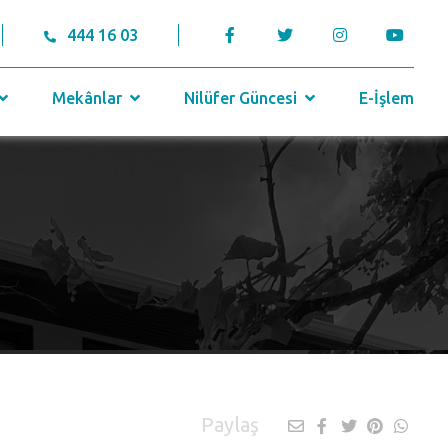
444 16 03
Mekânlar
Nilüfer Güncesi
E-İşlem
Paylaş