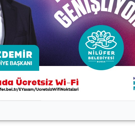
etre ikinci
nci
100 ve 200 metre ikinci
metre ikinci
üçüncü