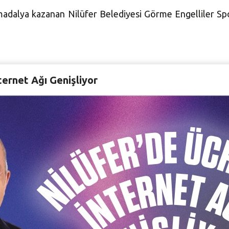
z madalya kazanan Nilüfer Belediyesi Görme Engelliler S
lar şöyle:
ternet Ağı Genişliyor
0 metre ikinci