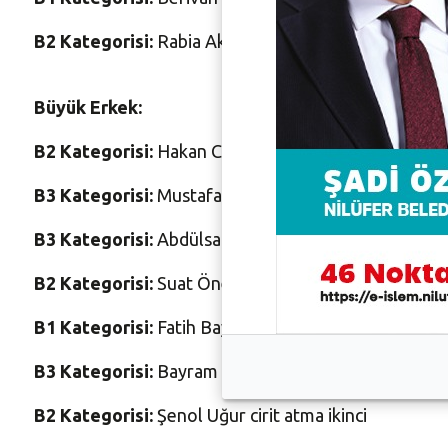
B2
Kategorisi:
Rabia Akova gülle atma ikinci
Büyük Erkek:
B2
Kategorisi:
Hakan Cira 100 Metre birinci ve 400 m
B3
Kategorisi:
Mustafa Küçük 100 ve 200 metre biri
B3
Kategorisi:
Abdülsamet Sevim 400 metre birinci, 
B2
Kategorisi:
Suat Öner 100 metre üçüncü
B1
Kategorisi:
Fatih Bayer 200 metre birinci ve 100 
B3
Kategorisi:
Bayram Sevinç 1500 ve 5000 metre 
B2
Kategorisi:
Şenol Uğur cirit atma ikinci