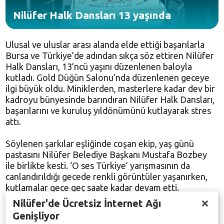
Nilüfer Halk Dansları 13 yaşında
Ulusal ve uluslar arası alanda elde ettiği başarılarla
Bursa ve Türkiye’de adından sıkça söz ettiren Nilüfer
Halk Dansları, 13’ncü yaşını düzenlenen baloyla
kutladı. Gold Düğün Salonu’nda düzenlenen geceye
ilgi büyük oldu. Miniklerden, masterlere kadar dev bir
kadroyu bünyesinde barındıran Nilüfer Halk Dansları,
başarılarını ve kuruluş yıldönümünü kutlayarak stres
attı.
Söylenen şarkılar eşliğinde coşan ekip, yaş günü
pastasını Nilüfer Belediye Başkanı Mustafa Bozbey
ile birlikte kesti. ‘O ses Türkiye’ yarışmasının da
canlandırıldığı gecede renkli görüntüler yaşanırken,
kutlamalar gece geç saate kadar devam etti.
Nilüfer'de Ücretsiz İnternet Ağı
Geceye katılarak halk danslarının mutluluğuna ortak
Genişliyor
olan Başkan Mustafa Bozbey, başarılarından dolayı