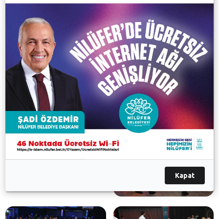
dev ekibi kutladı. Nilüfer Halk Dansları’nın elde ettiği
başarıların kendisini gururlandırdığını kaydeden
Bozbey, “Sizlerin özverili çalışmalarınızla elde
ettiğiniz başarılar göğsümüzü kabartıyor.
Emeklerinize yüreğinize sağlık. Zamanınızı ayırarak
yaptığınız bu çalışmalar takdire şayandır. Sizler artık
bir markasınız ve bizde bu markanın daha da iyi yere
gelmesi için üzerimize düşeni yapacağız” dedi.
Galeri
Kapat