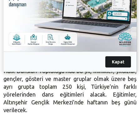
diliyorum.”
Konuşmasının ardından Başkan Mustafa Bozbey ile
eşi Seden Bozbey, katılımcılarla birlikte günün anısına
pasta kesti. Eğlenceli anların yaşandığı etkinlikte
Başkan Mustafa Bozbey, eşi Seden Bozbey ve
Kapat
katılımcılar, hep birlikte damat halayı çekti. Nilüfer
Halk Dansları Topluluğu’nda bu yıl, minikler, yıldızlar,
gençler, gösteri ve master gruplar olmak üzere beş
ayrı grupta toplam 250 kişi, Türkiye’nin farklı
yörelerinden dans eğitimleri alacak. Eğitimler,
Altınşehir Gençlik Merkezi’nde haftanın beş günü
verilecek.