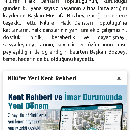
Nilüfer Halk Dansları Topluluğu’nun, kurulduğu
günden bu yana sayısız başarının altına imza attığını
kaydeden Başkan Mustafa Bozbey, emeği geçenlere
teşekkür etti. Nilüfer Halk Dansları Topluluğu’na
katılanların, halk danslarının yanı sıra ekip çalışmasını,
dostluk, birlik, beraberlik ve dayanışmayı,
sosyalleşmeyi, acının, sevincin ve üzüntünün nasıl
paylaşıldığını da öğrendiğini belirten Başkan Bozbey,
temel hedefin de bu olduğunu kaydetti.
Nilüfer Yeni Kent Rehberi
Nilüfer Halk Dansları Topluluğu’ndaki beraberlik
ruhunu başka alanlarda görmediğini ifade eden
Başkan Mustafa Bozbey şöyle devam etti: “Burada
farklı bir birliktelik var. Bu birliktelik, başarıyı getiriyor.
Bunda, eğitmenlerimizin payı çok büyük. Dans etmek,
sizleri gençleştirir, dinçleştirir ve geleceğe daha güzel
bakmanızı sağlar. Yeni sezonun iyi geçmesini