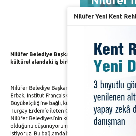
Nilüfer i
birliği 
Nilüfer Yeni Kent Reh
Nilüfer Belediye Başkanı Turgay Erdem’i ziyaret 
kültürel alandaki iş birliğinden duyduğu memnuniy
Nilüfer Belediye Başkanı Turgay Erdem, Fransa Kült
Erbak, Institut Français Görsel İşitsel İşbirliği Ateşe
Büyükelçiliği’ne bağlı, kültürel ve sanatsal alanlarda 
Turgay Erdem’e ileten Charles Le Gargasson, bu iş bir
Nilüfer Belediyesi’nin kültür alanındaki çalışmaları
olduğunu düşünüyorum. Gençlere yönelik etkinlikler g
istiyoruz. Bu bağlamda hedeflerimiz örtüşüyor. Nilüfer