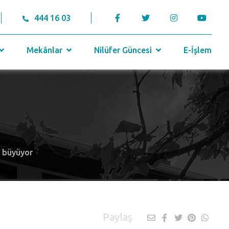
444 16 03
Mekânlar
Nilüfer Güncesi
E-İşlem
ği büyüyor
Paylaş