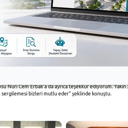
ürmek istiyoruz. Bu iş birliğini sürdürmemiz bizim için çok
e iyi etkileşim alan çalışmalara birlikte imza attıklarını 
arını dile getirdi. Türkiye ve Fransa’nın önemli kültür bi
 Nilüferliler için de önemli olduğunu belirtti. Bursa’da kül
 sarf ettiklerini kaydetti. Başkan Turgay Erdem, “Kültürel i
liştirerek ileri taşırız. Bu tür iş birliklerini önemsiyorum
 Bak sergisinden çok güzel etkileşim aldık. Ayrıca Fransız 
vam etmesini istediklerini söyleyen Nilüfer Belediye Başka
lişkiler, çalışmalar Nilüferlilerin de oldukça ilgisini çekiyo
 en kısa süre içinde tamamlayıp, protokolü imzalamayı ar
u Nuri Cem Erbak’a da ayrıca teşekkür ediyorum. Yakın 
 sergilemesi bizleri mutlu eder” şeklinde konuştu.