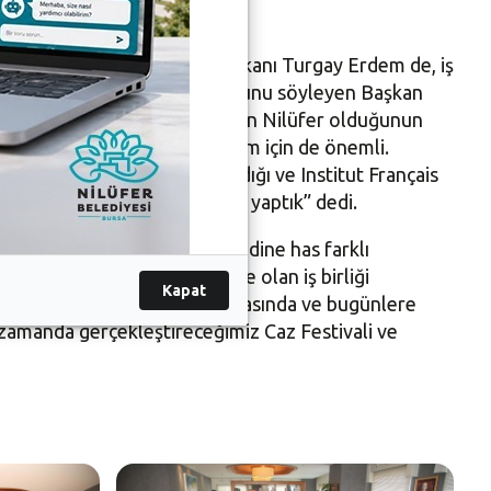
 önemli” şeklinde konuştu.
vurgulayan Nilüfer Belediye Başkanı Turgay Erdem de, iş
rikimlerine sahip iki ülke olduğunu söyleyen Başkan
tür sanatın kalbinin attığı yerin Nilüfer olduğunun
lişkilerimizin gelişmesi, bizim için de önemli.
. Binlerce sanatseverin katıldığı ve Institut Français
Sinema Haftası’na ev sahipliği yaptık” dedi.
nı Turgay Erdem, “Nilüfer, kendine has farklı
r. Institut Français Türkiye ile olan iş birliği
Kapat
zuluyoruz. İlişkilerin başlamasında ve bugünlere
zamanda gerçekleştireceğimiz Caz Festivali ve