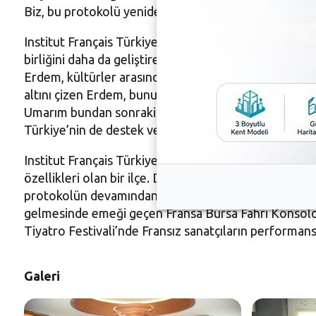
Biz, bu protokolü yeniden imzalayıp, iş birliğini sürd
Institut Français Türkiye ile kültür alanında önemli v
birliğini daha da geliştirerek sürdürmeye hazır oldukl
Erdem, kültürler arasındaki ilişkilerin güçlenmesinin,
altını çizen Erdem, bunu daha da geliştirmek için çaba
Umarım bundan sonraki süreçte ilişkilerimizi daha da ge
Türkiye’nin de destek verdiği Caz Festivali ile Yukarı
Institut Français Türkiye ile iş birliğinin artarak de
özellikleri olan bir ilçe. Dostluk ve kültürel anlamdaki i
protokolün devamından yanayım. Gereken hazırlıkları
gelmesinde emeği geçen Fransa Bursa Fahri Konsolos
Tiyatro Festivali’nde Fransız sanatçıların performans
Galeri