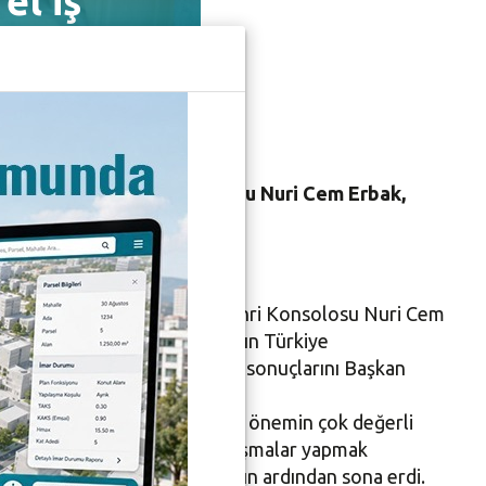
el iş
Fransa Bursa Fahri Konsolosu Nuri Cem Erbak,
ğinde bulundu.
Le Gargasson, Fransa Bursa Fahri Konsolosu Nuri Cem
ilüfer Belediyesi’nin, Fransa’nın Türkiye
ile yaptığı iş birliğinin olumlu sonuçlarını Başkan
Gargasson, “Kültüre verdiğiniz önemin çok değerli
e bu yıl gençlere yönelik çalışmalar yapmak
n iş birliği protokolü, üç yılın ardından sona erdi.