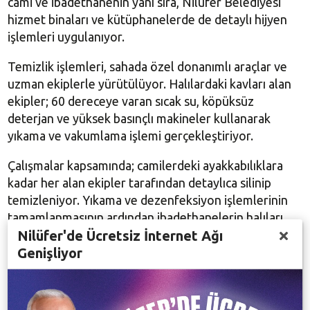
cami ve ibadethanenin yanı sıra, Nilüfer Belediyesi
hizmet binaları ve kütüphanelerde de detaylı hijyen
işlemleri uygulanıyor.
Temizlik işlemleri, sahada özel donanımlı araçlar ve
uzman ekiplerle yürütülüyor. Halılardaki kavları alan
ekipler; 60 dereceye varan sıcak su, köpüksüz
deterjan ve yüksek basınçlı makineler kullanarak
yıkama ve vakumlama işlemi gerçekleştiriyor.
Çalışmalar kapsamında; camilerdeki ayakkabılıklara
kadar her alan ekipler tarafından detaylıca silinip
temizleniyor. Yıkama ve dezenfeksiyon işlemlerinin
tamamlanmasının ardından ibadethanelerin halıları,
Nilüfer'de Ücretsiz İnternet Ağı
insan sağlığına zararsız özel parfümler sıkılarak
Genişliyor
ferahlatılıyor.
78 BİN METREKARE HALI YIKANDI