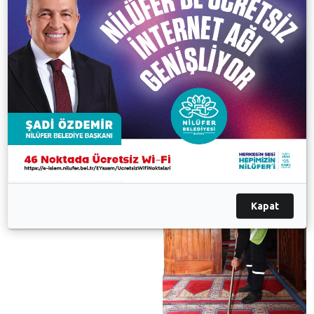
Vatandaşların ibadetlerini temiz ortamlarda yerine
getirebilmesi için çalışan Nilüfer Belediyesi, bahar
aylarında yürüttüğü bu çalışmalar kapsamında toplam
78 bin 75 metrekare halının temizliğini tamamladı.
Galeri
Kapat