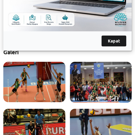
Belediyesporlu ürettiği 23 sayı ile Simone Lee oldu.
Ligde oynadığı 4 maçta 3 galibiyet elde eden Nilüfer
Belediyespor, topladığı 8 puanla Vodafone Sultanlar
Ligi’nde 4. sıraya yükseldi.
Kapat
Galeri