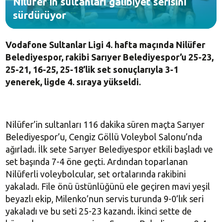
Nilüfer’in sultanları galibiyet serisini
sürdürüyor
Vodafone Sultanlar Ligi 4. hafta maçında Nilüfer
Belediyespor, rakibi Sarıyer Belediyespor’u 25-23,
25-21, 16-25, 25-18’lik set sonuçlarıyla 3-1
yenerek, ligde 4. sıraya yükseldi.
Nilüfer’in sultanları 116 dakika süren maçta Sarıyer
Belediyespor’u, Cengiz Göllü Voleybol Salonu’nda
ağırladı. İlk sete Sarıyer Belediyespor etkili başladı ve
set başında 7-4 öne geçti. Ardından toparlanan
Nilüferli voleybolcular, set ortalarında rakibini
yakaladı. File önü üstünlüğünü ele geçiren mavi yeşil
beyazlı ekip, Milenko’nun servis turunda 9-0’lık seri
yakaladı ve bu seti 25-23 kazandı. İkinci sette de