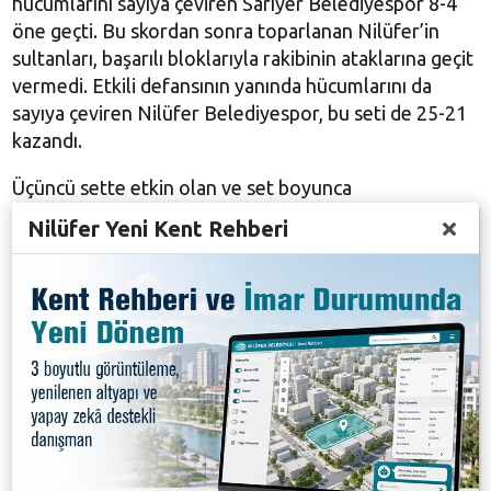
hücumlarını sayıya çeviren Sarıyer Belediyespor 8-4
öne geçti. Bu skordan sonra toparlanan Nilüfer’in
sultanları, başarılı bloklarıyla rakibinin ataklarına geçit
vermedi. Etkili defansının yanında hücumlarını da
sayıya çeviren Nilüfer Belediyespor, bu seti de 25-21
kazandı.
Üçüncü sette etkin olan ve set boyunca
skor üstünlüğünü elinde tutan Sarıyer ekibi, bu seti
Nilüfer Yeni Kent Rehberi
25-16 gibi farklı bir sonuçla kazanarak setlerde
durumu 2-1’e taşıdı. Dördüncü sete etkili başlayan
taraf Nilüfer Belediyespor oldu. Set boyunca skor ve
oyun üstünlüğünü elinde bulunduran yeşil mavi
beyazlı ekip, bu seti zorlanmadan 25-18, maçı da 3-1
kazanarak haftayı 3 puanla kapattı.
Mavi yeşil beyazlılarda Gicquel 16, Künzler 15,
Milenko’da 13 sayı üreterek çift haneli rakamlara
ulaştılar. Maçın en skorer ismi ise Sarıyer