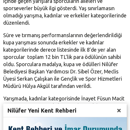
içinde geçen yarışlara sporcuların aileleri ve
sporseverler büyük ilgi gösterdi. Yaş sınırlamasın
olmadığı yarışma, kadınlar ve erkekler kategorilerinde
düzenlendi.
Süre ve tırmanış performanslarının değerlendirildiği
kupa yarışması sonunda erkekler ve kadınlar
kategorilerinde derece listesinde ilk 8’de yer alan
sporcular toplam 12 bin TL’lik para ödülünün sahibi
oldu. Sporculara madalya, kupa ve ödülleri Nilüfer
Belediyesi Başkan Yardımcısı Dr. Sibel Özer, Meclis
Üyesi Serkan Çalışkan ile Gençlik ve Spor Hizmetleri
Müdürü Hülya Akgül tarafından verildi.
Yarışmada, kadınlar kategorisinde İnayet Füsun Macit
üçüncü, Ayşe Narmanlı ikici, Sevda Geyik birinci
Nilüfer Yeni Kent Rehberi
olurken, erkekler kategorisinde Muhammet Ali
Keskin üçüncü, Oğuz Işık ikinci, Nuri Aydemir ise
birinci sırada yer aldı.