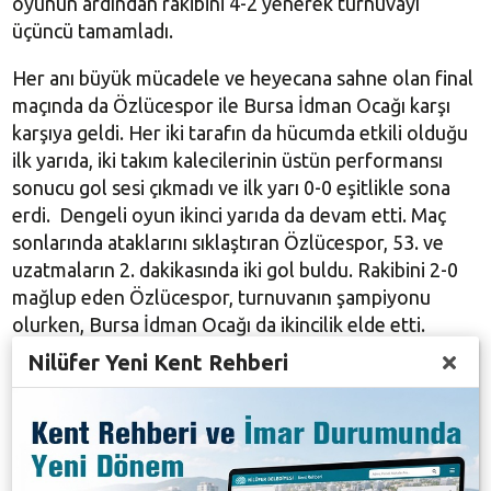
oyunun ardından rakibini 4-2 yenerek turnuvayı
üçüncü tamamladı.
Her anı büyük mücadele ve heyecana sahne olan final
maçında da Özlücespor ile Bursa İdman Ocağı karşı
karşıya geldi. Her iki tarafın da hücumda etkili olduğu
ilk yarıda, iki takım kalecilerinin üstün performansı
sonucu gol sesi çıkmadı ve ilk yarı 0-0 eşitlikle sona
erdi. Dengeli oyun ikinci yarıda da devam etti. Maç
sonlarında ataklarını sıklaştıran Özlücespor, 53. ve
uzatmaların 2. dakikasında iki gol buldu. Rakibini 2-0
mağlup eden Özlücespor, turnuvanın şampiyonu
olurken, Bursa İdman Ocağı da ikincilik elde etti.
Turnuvanın en centilmen takımı ise Yüzüncüyılspor
Nilüfer Yeni Kent Rehberi
oldu.
Turnuvaya katılan tüm takımları Nilüfer Belediye
Başkanı Turgay Erdem adına kutlayan Nilüfer
Belediye Başkan Yardımcısı Remzi Çınar, “12 takım ve