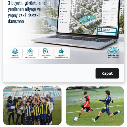
240 futbolcunun katıldığı bir organizasyonda hiç
kırmızı ve sarı kart çıkmaması en önemli başarıdır. Biz
Nilüfer Belediyesi olarak spor tüm dallarını çocuklar
ve gençlerle buluşturmak için çalışıyoruz” dedi.
Konuşmaların ardından Nilüfer Belediye Başkan
Yardımcıları Remzi Çınar ile Dr. Sibel Özer ve Gençlik
ve Spor Hizmetleri Müdürü Hülya Akgül, dereceye
girenlerin ödüllerini verdi.
Kapat
Galeri