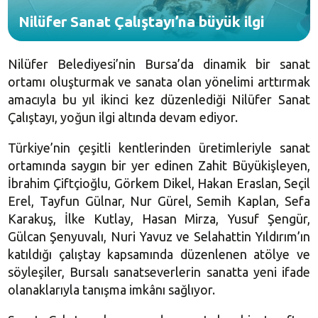
Nilüfer Sanat Çalıştayı’na büyük ilgi
Nilüfer Belediyesi’nin Bursa’da dinamik bir sanat
ortamı oluşturmak ve sanata olan yönelimi arttırmak
amacıyla bu yıl ikinci kez düzenlediği Nilüfer Sanat
Çalıştayı, yoğun ilgi altında devam ediyor.
Türkiye’nin çeşitli kentlerinden üretimleriyle sanat
ortamında saygın bir yer edinen Zahit Büyükişleyen,
İbrahim Çiftçioğlu, Görkem Dikel, Hakan Eraslan, Seçil
Erel, Tayfun Gülnar, Nur Gürel, Semih Kaplan, Sefa
Karakuş, İlke Kutlay, Hasan Mirza, Yusuf Şengür,
Gülcan Şenyuvalı, Nuri Yavuz ve Selahattin Yıldırım’ın
katıldığı çalıştay kapsamında düzenlenen atölye ve
söyleşiler, Bursalı sanatseverlerin sanatta yeni ifade
olanaklarıyla tanışma imkânı sağlıyor.