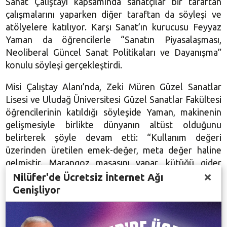
Sanat Çalıştayı kapsamında sanatçılar bir taraftan
çalışmalarını yaparken diğer taraftan da söyleşi ve
atölyelere katılıyor. Karşı Sanat’ın kurucusu Feyyaz
Yaman da öğrencilerle “Sanatın Piyasalaşması,
Neoliberal Güncel Sanat Politikaları ve Dayanışma”
konulu söyleşi gerçekleştirdi.
Misi Çalıştay Alanı’nda, Zeki Müren Güzel Sanatlar
Lisesi ve Uludağ Üniversitesi Güzel Sanatlar Fakültesi
öğrencilerinin katıldığı söyleşide Yaman, makinenin
gelişmesiyle birlikte dünyanın altüst olduğunu
belirterek şöyle devam etti: “Kullanım değeri
üzerinden üretilen emek-değer, meta değer haline
gelmiştir. Marangoz masasını yapar, kütüğü gider
ağaçken seçer. Yani nesneyle kurduğu ilişki tamamen
Nilüfer'de Ücretsiz İnternet Ağı
kullanım değeri üzerindendir ve bu bir bilgi üretir.
Genişliyor
Bütün bunlar insanın nesneyle üretim ilişkileri
üzerinden kurduğu kullanım değeridir. Ama sonra
makine, taylorizm dediğimiz üretim insanın dünyasına