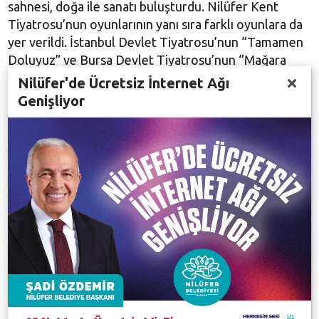
sahnesi, doğa ile sanatı buluşturdu. Nilüfer Kent
Tiyatrosu’nun oyunlarının yanı sıra farklı oyunlara da
yer verildi. İstanbul Devlet Tiyatrosu’nun “Tamamen
Doluyuz” ve Bursa Devlet Tiyatrosu’nun “Mağara
Kadını” gibi oyunlara burada ev sahipliği yaptı.
Nilüfer'de Ücretsiz İnternet Ağı
Genişliyor
Nilüfer’de 2025 yılı sadece seyirci sayısıyla değil,
kurumsal gelişimle de dikkat çekti. Yeni prömiyerler,
gençlik projeleri ve ulusal iş birlikleriyle Nilüfer’in
sanatsal çeşitliliği artarken; özellikle Genç NKT
Projesi, gençlerin tiyatroya aktif katılımını sağlayan
sürdürülebilir bir model olarak ön plana çıktı.
ÇAĞDAŞ, KATILIMCI VE ÜRETKEN
Yıl boyu süren sanatsal faaliyetleri değerlendiren
Nilüfer Belediye Başkanı Şadi Özdemir, 2026
hedeflerini şu sözlerle aktardı: “Nilüfer’i Türkiye’de