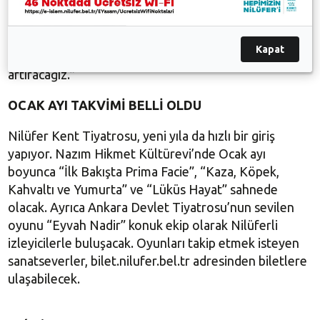
çağdaş, katılımcı ve üretken tiyatro çalışmalarının en
güçlü merkezlerinden biri haline getirmeyi
amaçlıyoruz. Hem seyirci kapasitemizi, hem de
Kapat
sanatsal üretim kalitemizi istikrarlı bir biçimde
artıracağız.”
OCAK AYI TAKVİMİ BELLİ OLDU
Nilüfer Kent Tiyatrosu, yeni yıla da hızlı bir giriş
yapıyor. Nazım Hikmet Kültürevi’nde Ocak ayı
boyunca “İlk Bakışta Prima Facie”, “Kaza, Köpek,
Kahvaltı ve Yumurta” ve “Lüküs Hayat” sahnede
olacak. Ayrıca Ankara Devlet Tiyatrosu’nun sevilen
oyunu “Eyvah Nadir” konuk ekip olarak Nilüferli
izleyicilerle buluşacak. Oyunları takip etmek isteyen
sanatseverler, bilet.nilufer.bel.tr adresinden biletlere
ulaşabilecek.