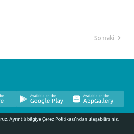
Sonraki
the
Available on the
Available on the
re
Google Play
AppGallery
oruz.
Ayrıntılı bilgiye Çerez Politikası’ndan ulaşabilirsiniz.