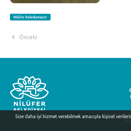
Nilüfer Belediyespor
Önceki
Nilüfer Beledi
Size daha iyi hizmet verebilmek amacıyla kişisel veriler
KV