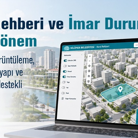
i yüzücü Turnalı Milli Takı
ay Kadro Belirleme Yarışmaları 6-9 Şubat tarihleri arası
56:18'lik derecesiyle 18 Yaş Türkiye Şampiyonu oldu. Tur
eçildi. Polat Uzer Turnalı, 8 Mart 2020 tarihinde İsra
edecek.
elediye Başkanı ve Nilüfer Belediyespor Başkanı Turga
 da genç sporcularımız Türkiye şampiyonlukları kazanarak
 önümüzdeki dönemde artırarak sürdüreceğiz” dedi.