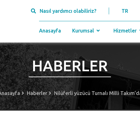
Nasıl yardımcı olabiliriz?
TR
Anasayfa
Kurumsal
Hizmetler
HABERLER
Anasayfa
Haberler
Nilüferli yüzücü Turnalı Milli Takım’d