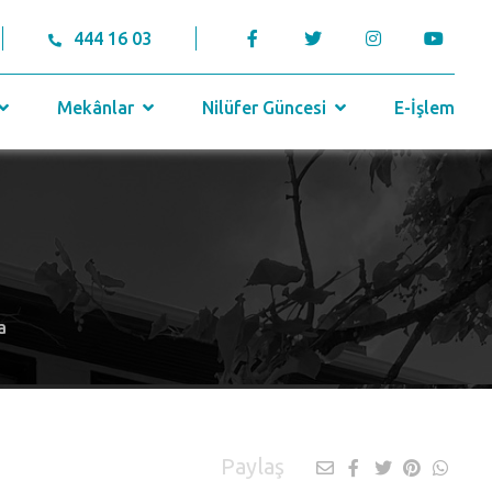
444 16 03
Mekânlar
Nilüfer Güncesi
E-İşlem
a
Paylaş