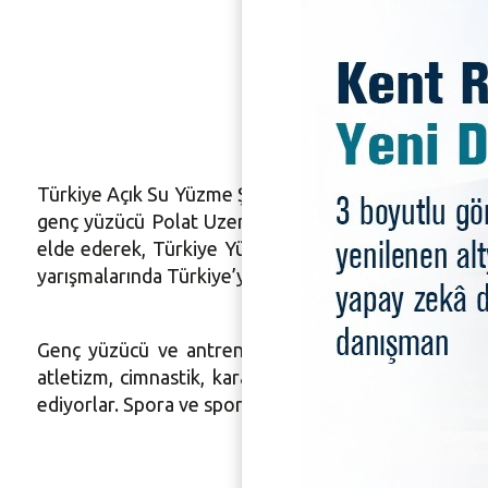
Nilüferl
Türkiye Açık Su Yüzme Şampiyonası Milli Takım ve Ad
genç yüzücü Polat Uzer Turnalı, 10.000 metrede 01:
elde ederek, Türkiye Yüzme Genç Milli Takımı’na s
yarışmalarında Türkiye’yi ay yıldızlı mayo ile temsil 
Genç yüzücü ve antrenörlerini kutlayan Nilüfer B
atletizm, cimnastik, karate gibi amatör branşlarda
ediyorlar. Spora ve sporcuya yaptığımız yatırımları