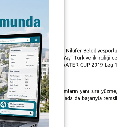
m’da
nda Kocaeli Gebze’de yapıldı. Nilüfer Belediyesporlu
nalı, aynı zamanda “Açık Yaş” Türkiye ikinciliği de
il’de yapılacak olan LEN OPEN WATER CUP 2019-Leg 1
y Erdem, “Profesyonel takımların yanı sıra yüzme,
, ülkemizi uluslararası arenada da başarıyla temsil