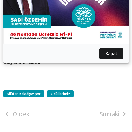
Antrenörü Tayfun Terim, “Yüzme takımımızda yer
alan genç sporcularımız ülkemizde düzenlenen
yarışlarda başarılı sonuçlar alıyor. Artık başarılarımızı
uluslararası düzeye çıkarmak istiyoruz. Amacımız,
başarılarımızla Nilüfer’i en iyi şekilde temsil etmek.
Bu konuda bize her türlü desteği sağlayan Nilüfer
Belediye Başkanı Mustafa Bozbey ile Nilüfer
Kapat
Belediyespor Başkanı Muhammet Aydın’a teşekkür
ediyorum” dedi.
Nilüfer Belediyespor
Ödüllerimiz
Önceki
Sonraki