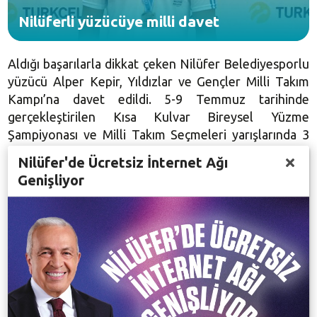
Nilüferli yüzücüye milli davet
Aldığı başarılarla dikkat çeken Nilüfer Belediyesporlu
yüzücü Alper Kepir, Yıldızlar ve Gençler Milli Takım
Kampı’na davet edildi. 5-9 Temmuz tarihinde
gerçekleştirilen Kısa Kulvar Bireysel Yüzme
Şampiyonası ve Milli Takım Seçmeleri yarışlarında 3
madalya birden kazanan genç yüzücü Alper Kepir, bu
Nilüfer'de Ücretsiz İnternet Ağı
başarısını Türkiye Milli Takımı kampına davet edilerek
Genişliyor
taçlandırdı. Alper Kepir 00:25.53 derecesi ile
50 metre
kelebekte ve 00:24.05’lik derecesi ile
50 metre
serbestte Türkiye 2’ncisi, 00:57.27’lik derecesiyle de
100 metre
kelebekte Türkiye 3’üncüsü olmuştu.
Milli takımlara daha fazla sporcu yetiştirmek için
çalıştıklarını ifade eden Nilüfer Belediyespor Yüzme