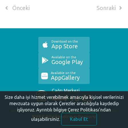
Önceki
Sonraki
Download on the
App Store
Available on the
Google Play
Available on the
AppGallery
Çağrı Merkezi
444 16 03
Size daha iyi hizmet verebilmek amacıyla kişisel verilerinizi
mevzuata uygun olarak Çerezler aracılığıyla kaydedip
işliyoruz.
Ayrıntılı bilgiye Çerez Politikası’ndan
Nilüfer Belediyesi. Copyright ©2020 Tüm Hakları Saklıdır.
KVKK Bilgilendirme-Başvuru
ulaşabilirsiniz.
Kabul Et