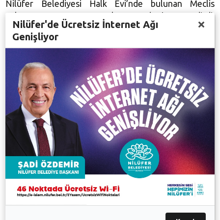
Nilüfer Belediyesi Halk Evi’nde bulunan Meclis
Salonu ve Basın Toplantı Odası’nı gezdirdi.
Nilüfer'de Ücretsiz İnternet Ağı
Odunpazarı Belediye Başkanı Kurt, Nilüfer’i ve Halk
Genişliyor
Evi’ni çok beğendiğini ifade ederek, Başkan Bozbey’e
çalışmalarında başarılar diledi.
Ziyaretten duyduğu memnuniyeti dile getiren Başkan
Bozbey de Kazım Kurt’a 29 Ekim 2013’te 5990 kişiyle
oluşturulan Atatürk’ün portresinin tablosunu hediye
etti.
Galeri