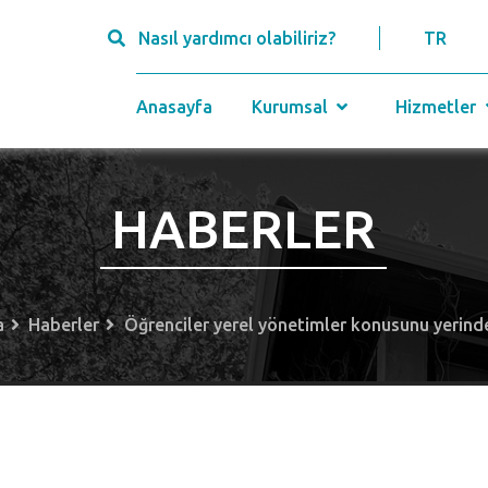
Nasıl yardımcı olabiliriz?
TR
Anasayfa
Kurumsal
Hizmetler
HABERLER
a
Haberler
Öğrenciler yerel yönetimler konusunu yerind