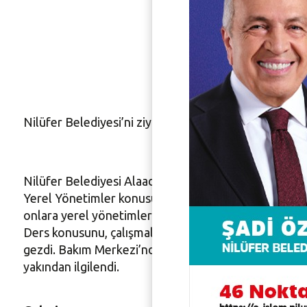
Öğrencil
yerinde 
Nilüfer Belediyesi’ni ziyaret eden Yaylacık ilköğretim 
Nilüfer Belediyesi Alaaddinbey Ek Hizmet Binası’nı öğ
Yerel Yönetimler konusunu yerinde işledi. Nilüfer B
onlara yerel yönetimlerin görevlerini ve Nilüfer Bele
Ders konusunu, çalışmaları yapan isimlerden dinleye
gezdi. Bakım Merkezi’nde Veteriner İşleri Müdürü San
yakından ilgilendi.