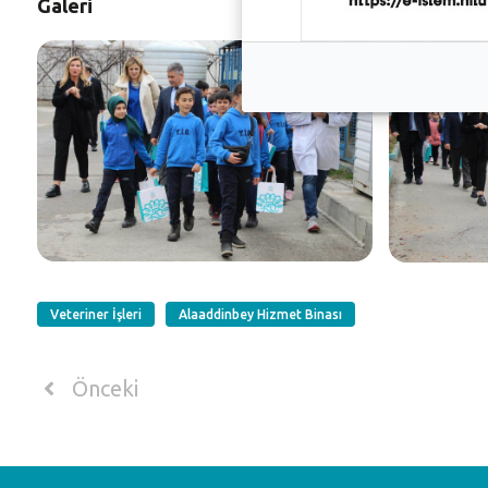
Galeri
Veteriner İşleri
Alaaddinbey Hizmet Binası
Önceki