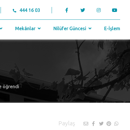
444 16 03
Mekânlar
Nilüfer Güncesi
E-İşlem
e öğrendi
Paylaş