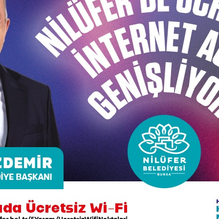
er yerel yönetimler konu
öğrendi
Okulu öğrencileri, yerel yönetimlerle ilgili ders konusunda
retmenleri ile birlikte ziyaret eden Yaylacık ilköğretim O
elediye Başkan Yardımcıları Remzi Çınar, Engin Yener ve
diyesi’nin çalışmalarını anlattı. Öğrenciler de Başkan Yar
n öğrenciler daha sonra Nilüfer Belediyesi Veteriner İşl
em Çetiner, sokak hayvanları için neler yaptıklarını anla