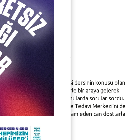
sunu
 bilgileri ilk ağızdan dinledi.
kulu öğrencileri, Hayat Bilgisi dersinin konusu olan
 Mehmet Temurtaş, öğrencilerle bir araya gelerek
dımcılarına merak ettikleri konularda sorular sordu.
eri Müdürlüğü Hayvan Bakım ve Tedavi Merkezi’ni de
ttı. Öğrenciler, bakımları devam eden can dostlarla