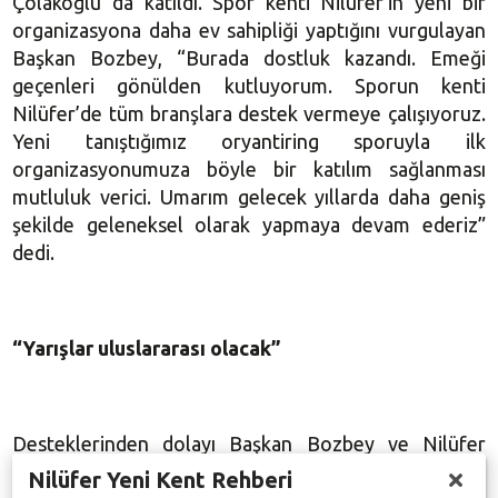
Çolakoğlu da katıldı. Spor kenti Nilüfer’in yeni bir
organizasyona daha ev sahipliği yaptığını vurgulayan
Başkan Bozbey, “Burada dostluk kazandı. Emeği
geçenleri gönülden kutluyorum. Sporun kenti
Nilüfer’de tüm branşlara destek vermeye çalışıyoruz.
Yeni tanıştığımız oryantiring sporuyla ilk
organizasyonumuza böyle bir katılım sağlanması
mutluluk verici. Umarım gelecek yıllarda daha geniş
şekilde geleneksel olarak yapmaya devam ederiz”
dedi.
“Yarışlar uluslararası olacak”
Desteklerinden dolayı Başkan Bozbey ve Nilüfer
Belediyesi’ne teşekkür eden Türkiye Oryantiring
Nilüfer Yeni Kent Rehberi