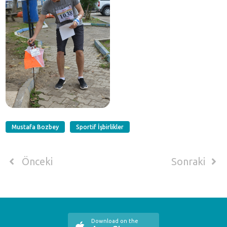
Mustafa Bozbey
Sportif İşbirlikler
Önceki
Sonraki
Download on the