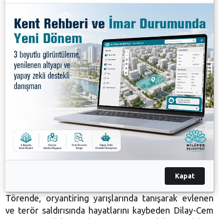
Federasyonu Başkanı Tekin Çolakoğlu da, “3 gündür
Nilüfer’de çok renkli organizasyona imza attık. Terör
saldırısında ölen Dilay-Cem Kerman çifti bizi burada
bir araya getirdi. Onlar da inanıyorum ki şimdi burada.
Bulgaristan’da katılımcılarla yarışlarımız daha renkli
hale geldi. Gelecek yıl uluslararası boyuta taşımak için
elimizden geleni yapacağız” şeklinde konuştu.
Tören sonunda Başkan Bozbey ve Çolakoğlu
dereceye girenlere kupa, madalya ve para ödüllerini
verdi. Yarışlarda Nilüfer Belediyesi adına mücadele
eden Zabıta Müdürlüğü ekibinden Ö. Ziya Acemoğlu
ve Yunus Yazıcı da derece yaparak ödül almaya hak
Kapat
kazandı.
Törende, oryantiring yarışlarında tanışarak evlenen
ve terör saldırısında hayatlarını kaybeden Dilay-Cem