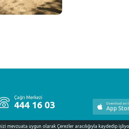
Çağrı Merkezi
444 16 03
Download on 
App Sto
yesi. Copyright ©2020 Tüm Hakları Saklıdır.
inizi mevzuata uygun olarak Çerezler aracılığıyla kaydedip işliy