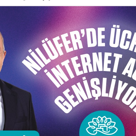
el Tanımaz Parkı’na ödül
n “Oyun Engel Tanımaz Parkı”, Sağlıklı Kentler Birliği t
 önce eğitim alıp ardından birlikte tasarladığı park, eng
 büyük ilgi gören “Oyun Engel Tanımaz Parkı”, Sağlıklı Ke
ğu yarışmada, jürinin değerlendirmeleri sonucu, Nilüfe
l Sorumluluk Kategorisi’nde ödüle değer görüldü. Ödülle
rilecek konferansta sahiplerine verilecek.