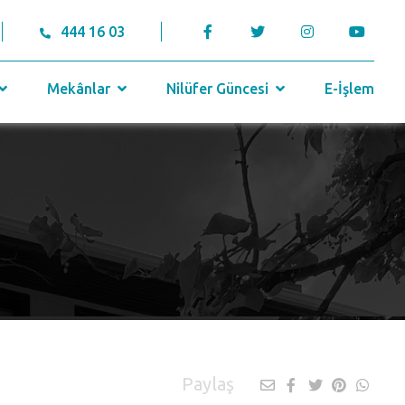
444 16 03
Mekânlar
Nilüfer Güncesi
E-İşlem
Paylaş