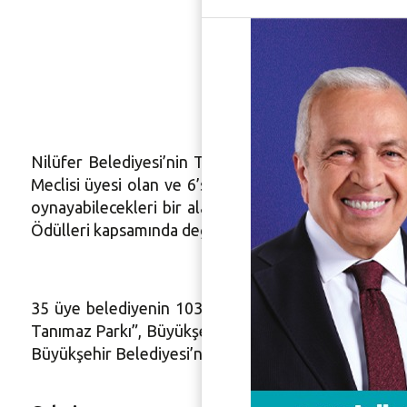
Oyun Eng
Nilüfer Belediyesi’nin Türkiye’ye örnek projesi ola
Meclisi üyesi olan ve 6’sı engelli toplam 30 çocuğun
oynayabilecekleri bir alan. Açıldığı günden bu yana
Ödülleri kapsamında değerlendirmeye alındı.
35 üye belediyenin 103 projeyle başvuruda bulundu
Tanımaz Parkı”, Büyükşehir İlçe Belediyeleri Sosya
Büyükşehir Belediyesi’nin ev sahipliğinde gerçekleşti