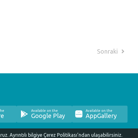
Sonraki
the
Available on the
Available on the
re
Google Play
AppGallery
oruz.
Ayrıntılı bilgiye Çerez Politikası’ndan ulaşabilirsiniz.