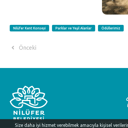
Nilüfer Kent Konseyi
Parklar ve Yeşil Alanlar
Ödüllerimiz
Önceki
Nilüfer Beledi
Size daha iyi hizmet verebilmek amacıyla kişisel veriler