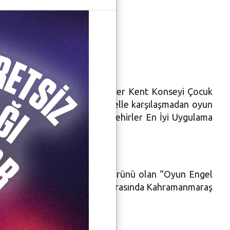
arafından ödüllendirildi. Nilüfer Kent Konseyi Çocuk
elli bireylerin de hiç bir engelle karşılaşmadan oyun
ntler Birliği 2017 Sağlıklı Şehirler En İyi Uygulama
r Belediyesi’nin, demokrasi ürünü olan “Oyun Engel
r, 25-27 Ekim 2017 tarihleri arasında Kahramanmaraş