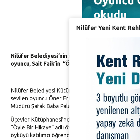
Oyuncu Ö
okudu
Nilüfer Yeni Kent Reh
Nilüfer Belediyesi’nin öğrenciler için düzenlediği
oyuncu, Sait Faik’in “Öyle Bir Hikaye” isimli öyküs
Nilüfer Belediyesi Kütüphane Müdürlüğü Yılın Yazarı S
sevilen oyuncu Öner Erkan, üniversite öğrencileriyle
Müdürü Şafak Baba Pala da katıldı.
Üçevler Kütüphanesi’nde gerçekleşen etkinlikte bir ç
“Öyle Bir Hikaye” adlı öyküyü okudu. Gerçek ve gerç
öyküyü katılımcı öğrenciler ilgiyle dinledi.