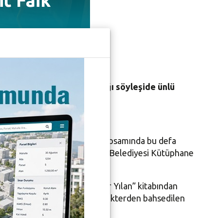
t Faik
versiteli gençlerin katıldığı söyleşide ünlü
di.
ıyla sürdürüyor. Etkinlikler kapsamında bu defa
mcısı Zafer Yıldız ile Nilüfer Belediyesi Kütüphane
t Faik’in “Alemdağ’da Var Bir Yılan” kitabından
gerçek arasında bocalayan karakterden bahsedilen