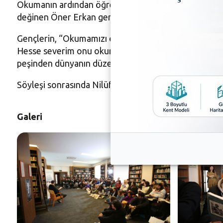
Okumanın ardından öğrenciler, Öner Erkan’a hem hikay
değinen Öner Erkan gençlere “Kitap okuyun” tavsiy
Gençlerin, “Okumamızı önerdiğiniz bir kitap var mı?”
Hesse severim onu okurum. Benim okumaktan hoşlandığı
peşinden dünyanın düzenini değiştirmeye çalışan rom
Söyleşi sonrasında Nilüfer Belediye Başkan Yardımcıs
Galeri