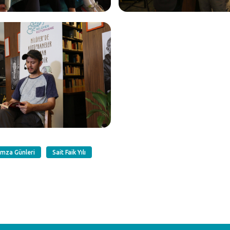
İmza Günleri
Sait Faik Yılı