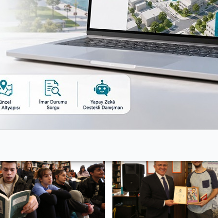
eyle ilgili hem de oyunculuğuyla ilgili sorular yöneltti.
esinde bulundu.
 sorusunu cevaplayan Öner Erkan, “Siz de kendinize bir tar
m kitaplar hafif puslu, bulutlu, hüzünlü hisler bırakan k
antik serserileri de seviyorum” dedi.
ı Zafer Yıldız Öner Erkan’a teşekkür etti.