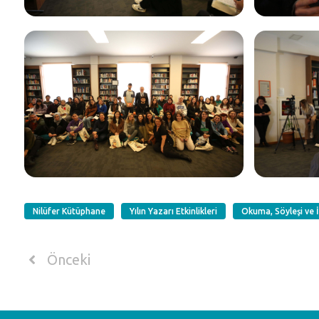
Nilüfer Kütüphane
Yılın Yazarı Etkinlikleri
Okuma, Söyleşi ve 
Önceki