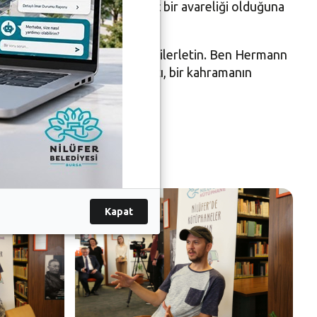
 Okuduğu hikayenin çok ilginç bir avareliği olduğuna
z geliştirin ve okumalarınızı ilerletin. Ben Hermann
itaplardır. Yer altı edebiyatı, bir kahramanın
Kapat