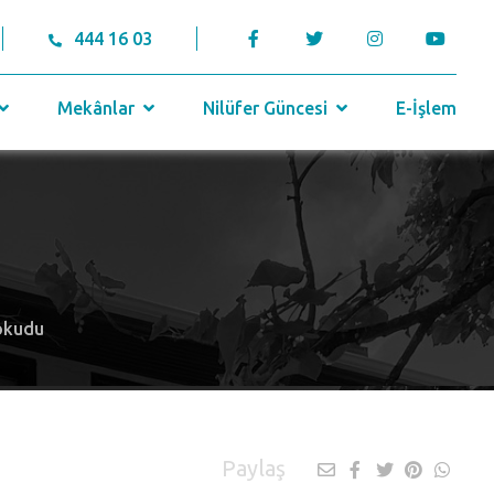
444 16 03
Mekânlar
Nilüfer Güncesi
E-İşlem
 okudu
Paylaş