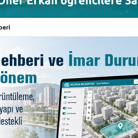
ner Erkan öğrencilere Sai
beri
 söyleşilere bu defa oyuncu Öner Erkan konuk oldu. Üni
ünü okudu, ardından da keyifli bir söyleşi gerçekleştir
ait Faik etkinliklerinin alanında değerli isimlerin katılım
 bir araya geldi. Buluşmaya Nilüfer Belediye Başkan Yardı
ok dizi ve filmde rol alan oyuncu Öner Erkan gençlere Sai
eklik dışında yaşanan bir hikayeyi konu edinen ve hayal 