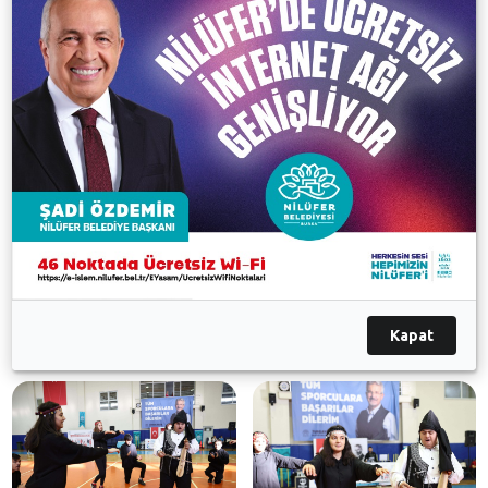
gözlerinden okunduğu gün, sihirbaz gösterisiyle sona
erdi.
Günün sonunda Nilüfer Belediye Başkan Yardımcısı
Dr. Sibel Özer, beraberindekilerle birlikte “Engelsiz
Spor Etkinliği”ne katılan öğrencilere teşekkür ederek,
madalya verdi. Özer, Türkiye Görme Engelliler Spor
Federasyonu’nun, Cumhuriyet’in 100. yılı kapsamında
düzenlediği “Futsal 100. Yıl Cumhuriyet Kupası”nda
şampiyon olan Nilüfer Belediyesi Görme Engelliler
Spor Kulübü’nü de, başarılarından dolayı ödüllendirdi.
Kapat
Galeri