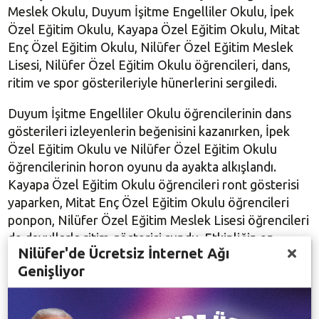
Meslek Okulu, Duyum İşitme Engelliler Okulu, İpek
Özel Eğitim Okulu, Kayapa Özel Eğitim Okulu, Mitat
Enç Özel Eğitim Okulu, Nilüfer Özel Eğitim Meslek
Lisesi, Nilüfer Özel Eğitim Okulu öğrencileri, dans,
ritim ve spor gösterileriyle hünerlerini sergiledi.
Duyum İşitme Engelliler Okulu öğrencilerinin dans
gösterileri izleyenlerin beğenisini kazanırken, İpek
Özel Eğitim Okulu ve Nilüfer Özel Eğitim Okulu
öğrencilerinin horon oyunu da ayakta alkışlandı.
Kayapa Özel Eğitim Okulu öğrencileri ront gösterisi
yaparken, Mitat Enç Özel Eğitim Okulu öğrencileri
ponpon, Nilüfer Özel Eğitim Meslek Lisesi öğrencileri
de davullarla ritim gösterisi sundu. Etkinliğin en
Nilüfer'de Ücretsiz İnternet Ağı
heyecanlı anları, spor parkurunda yaşandı.
Genişliyor
Ebeveynleriyle birlikte sahaya çıkan öğrenciler,
oluşturulan engelleri bir bir aşarak, parkurun sonunda
potaya basket attılar. Öğrencilerin mutluluğunun