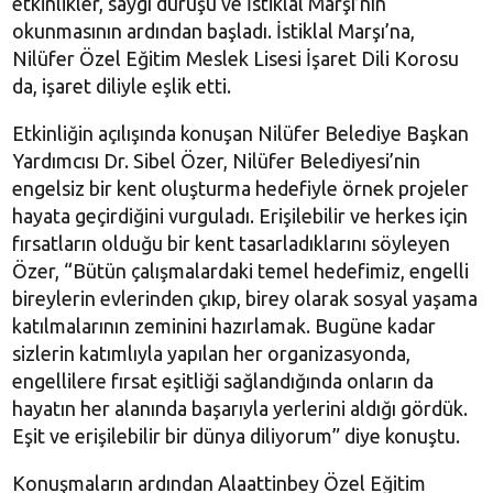
etkinlikler, saygı duruşu ve İstiklal Marşı’nın
okunmasının ardından başladı. İstiklal Marşı’na,
Nilüfer Özel Eğitim Meslek Lisesi İşaret Dili Korosu
da, işaret diliyle eşlik etti.
Etkinliğin açılışında konuşan Nilüfer Belediye Başkan
Yardımcısı Dr. Sibel Özer, Nilüfer Belediyesi’nin
engelsiz bir kent oluşturma hedefiyle örnek projeler
hayata geçirdiğini vurguladı. Erişilebilir ve herkes için
fırsatların olduğu bir kent tasarladıklarını söyleyen
Özer, “Bütün çalışmalardaki temel hedefimiz, engelli
bireylerin evlerinden çıkıp, birey olarak sosyal yaşama
katılmalarının zeminini hazırlamak. Bugüne kadar
sizlerin katımlıyla yapılan her organizasyonda,
engellilere fırsat eşitliği sağlandığında onların da
hayatın her alanında başarıyla yerlerini aldığı gördük.
Eşit ve erişilebilir bir dünya diliyorum” diye konuştu.
Konuşmaların ardından Alaattinbey Özel Eğitim