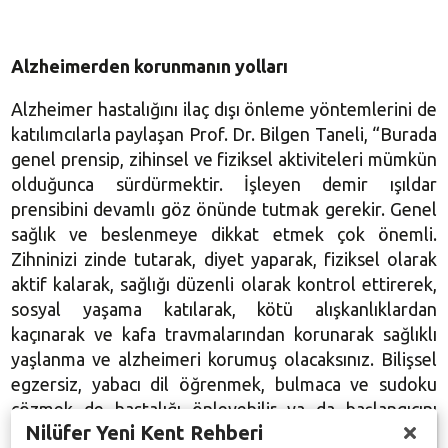
Alzheimerden korunmanın yolları
Alzheimer hastalığını ilaç dışı önleme yöntemlerini de
katılımcılarla paylaşan Prof. Dr. Bilgen Taneli, “Burada
genel prensip, zihinsel ve fiziksel aktiviteleri mümkün
olduğunca sürdürmektir. İşleyen demir ışıldar
prensibini devamlı göz önünde tutmak gerekir. Genel
sağlık ve beslenmeye dikkat etmek çok önemli.
Zihninizi zinde tutarak, diyet yaparak, fiziksel olarak
aktif kalarak, sağlığı düzenli olarak kontrol ettirerek,
sosyal yaşama katılarak, kötü alışkanlıklardan
kaçınarak ve kafa travmalarından korunarak sağlıklı
yaşlanma ve alzheimeri korumuş olacaksınız. Bilişsel
egzersiz, yabacı dil öğrenmek, bulmaca ve sudoku
çözmek de hastalığı önleyebilir ya da başlangıcını
Nilüfer Yeni Kent Rehberi
geciktirebilir” dedi. Alzheimer'ın, bunamanın en fazla