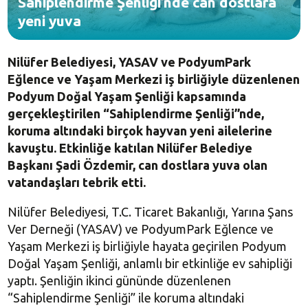
Sahiplendirme Şenliği’nde can dostlara
yeni yuva
Nilüfer Belediyesi, YASAV ve PodyumPark
Eğlence ve Yaşam Merkezi iş birliğiyle düzenlenen
Podyum Doğal Yaşam Şenliği kapsamında
gerçekleştirilen “Sahiplendirme Şenliği”nde,
koruma altındaki birçok hayvan yeni ailelerine
kavuştu. Etkinliğe katılan Nilüfer Belediye
Başkanı Şadi Özdemir, can dostlara yuva olan
vatandaşları tebrik etti.
Nilüfer Belediyesi, T.C. Ticaret Bakanlığı, Yarına Şans
Ver Derneği (YASAV) ve PodyumPark Eğlence ve
Yaşam Merkezi iş birliğiyle hayata geçirilen Podyum
Doğal Yaşam Şenliği, anlamlı bir etkinliğe ev sahipliği
yaptı. Şenliğin ikinci gününde düzenlenen
“Sahiplendirme Şenliği” ile koruma altındaki