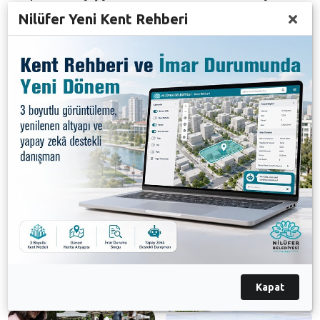
bulmak bizim için büyük bir hassasiyet. Bugün burada
Nilüfer Yeni Kent Rehberi
oluşan bu güzel dayanışma, Nilüfer halkının canlının
her türüne ne kadar duyarlı yaklaştığını bir kez daha
kanıtlıyor. Bu anlamlı etkinliğe destek veren tüm
kurumlara ve evlerinin kapılarını can dostlara açan
değerli hemşehrilerime yürekten teşekkür ediyorum”
dedi.
Başkan Şadi Özdemir, etkinlikte stant açarak
sahiplendirme sürecine ve farkındalık çalışmalarına
katkı sunan tüm katılımcılara da teşekkür belgesi
takdim etti. Sahiplendirme Şenliği, yeni yuvalarına
kavuşan hayvanların ve ailelerinin renkli
görüntüleriyle gün boyu devam etti.
Galeri
Kapat