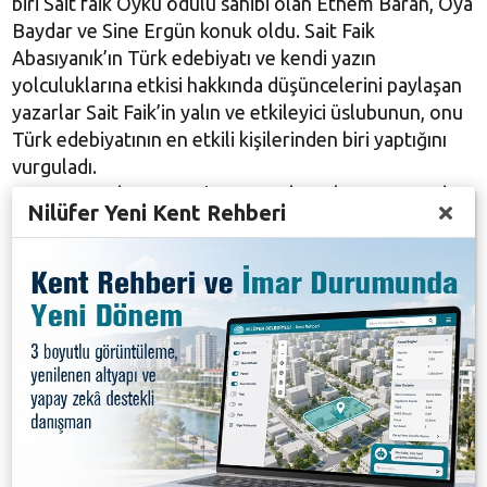
biri Sait faik Öykü ödülü sahibi olan Ethem Baran, Oya
Baydar ve Sine Ergün konuk oldu. Sait Faik
Abasıyanık’ın Türk edebiyatı ve kendi yazın
yolculuklarına etkisi hakkında düşüncelerini paylaşan
yazarlar Sait Faik’in yalın ve etkileyici üslubunun, onu
Türk edebiyatının en etkili kişilerinden biri yaptığını
vurguladı.
Aynı zamanda gazeteci ve sosyolog olan Oya Baydar,
Nilüfer Yeni Kent Rehberi
sıradan, yalın, sokaktaki insanın gündelik yaşamın ve
yalnızlığın şiiri olarak tanımladığı Sait Faik edebiyatının
kendisi üzerinde yarattığı duyguları ve yazın hayatı
üzerindeki etkisini “Onun edebiyatı, bizi başka
atmosferlere, başka insanların dünyasına yalın bir
üslupla götüren bir edebiyattır” sözleriyle özetledi.
Eğitimci ve yazar Ethem Baran da “Sait Faik, yalınlığın
içinde şaşırtıcı bir derinlik yaratan anlatımı ile modern
Türk öykücülüğünde öncesi ve sonrası olmayan bir
yazardı. Hayatını, yazıları içinde, yazmak içinde