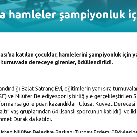
a hamleler şampiyonluk iç
ası’na katılan çocuklar, hamlelerini şampiyonluk için 
n turnuvada dereceye girenler, ödüllendirildi.
dırdığı Balat Satranç Evi, eğitimlerin yanı sıra turnuvalar
SF) ve Nilüfer Belediyespor iş birliğiyle gerçekleştirilen
rformansa göre puan kazandıkları Ulusal Kuvvet Derecesi p
 altı” yaş gruplarından 64 lisanslı sporcunun katıldığı ve i
hmet Durak da katıldı.
lirten Nilüfer Belediye Başkanı Turgay Erdem, “Böylesine