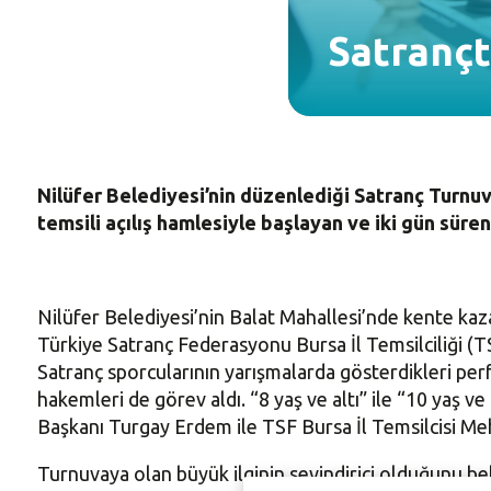
Satrançt
Nilüfer Belediyesi’nin düzenlediği Satranç Turnuv
temsili açılış hamlesiyle başlayan ve iki gün süre
Nilüfer Belediyesi’nin Balat Mahallesi’nde kente kazan
Türkiye Satranç Federasyonu Bursa İl Temsilciliği (T
Satranç sporcularının yarışmalarda gösterdikleri pe
hakemleri de görev aldı. “8 yaş ve altı” ile “10 yaş ve
Başkanı Turgay Erdem ile TSF Bursa İl Temsilcisi Me
Turnuvaya olan büyük ilginin sevindirici olduğunu be