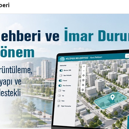
ı olduğunu biliyorduk. Hemen harekete geçtik ve bu mekan
beri
er satranca bu kadar meraklıysanız, biz size hizmet etmek 
layı katılan sporcularımızı kutluyorum. Çocuklarını satranc
lan çocuklara başarılar diledi.
üfer Belediye Başkanı Turgay Erdem’e teşekkür eden TSF B
 kontenjanı olan bu turnuvaya 105 sporcu başvurdu. Nor
edeklere sıra gelmedi. Siz, ne kadar katılım gösterirseniz,
uştu.
lesiyle başlayan Satranç Turnuvası’nda sporcular, iki gü
un uzun düşünerek en iyi hamlelerini yaptılar.
 Irmak Keser şampiyon olurken, Hasan Teoman Koruk ikinci
tegorisinde Mehmet Doğu Durgun ikinci, Okay Burak Örs de
 giren isimler de ödüllendirildi. 7 yaş kategorisinin en i
Mehmet Doğu Durgun, 10 yaş ve altı kategorisinin en iyi k