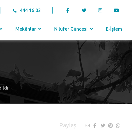
444 16 03
Mekânlar
Nilüfer Güncesi
E-İşlem
ıldı
Paylaş