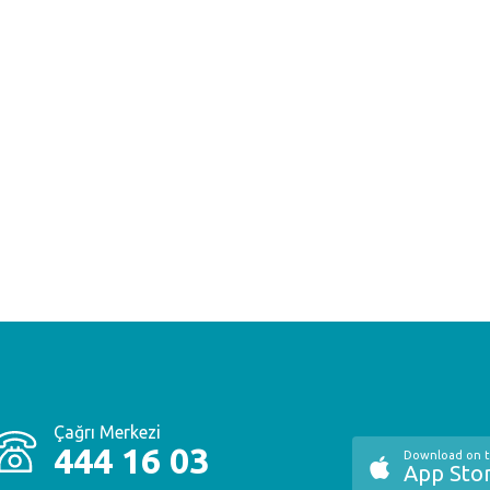
Çağrı Merkezi
444 16 03
Download on 
App Sto