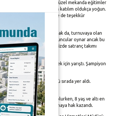
ı kentimize kazandırdık. Bu güzel mekanda eğitimler
için her zaman varız. Turnuvaya katılım oldukça yoğun.
a teşvik ettikleri için velilere de teşekkür
ursa İl Temsilcisi Mehmet Durak da, turnuvaya olan
malde turnuvalarda yedek oyuncular oynar ancak bu
 biz o kadar size yol açarız. Bizde satranç takımı
n boyunca dereceye girebilmek için yarıştı. Şampiyon
, Kerem Alp Aksoy da üçüncü sırada yer aldı.
 üçüncü oldu.
yi sporcusu Kerem Alp Aksoy olurken, 8 yaş ve altı en
ız sporcusu da Nehir Keser olmaya hak kazandı.