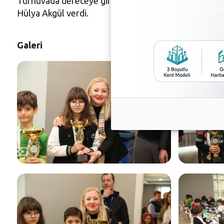
Turnuvada dereceye girenlere kupa ve madalyalarını,
Hülya Akgül verdi.
Galeri