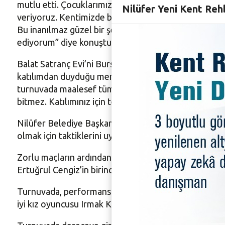
mutlu etti. Çocuklarımızın böyle bir mekana ihtiyac
Nilüfer Yeni Kent Reh
veriyoruz. Kentimizde bu alanları artırabiliriz. Sizl
Bu inanılmaz güzel bir şey. İsteğiniz, hevesinizden do
ediyorum” diye konuştu. Başkan Erdem, turnuvaya katı
Balat Satranç Evi’ni Bursa’ya kazandırdığı için Nil
katılımdan duyduğu memnuniyeti dile getirerek, “64
turnuvada maalesef tüm asil oyuncular katıldığı için y
bitmez. Katılımınız için teşekkür ediyorum” diye kon
Nilüfer Belediye Başkanı Turgay Erdem’in temsili ham
olmak için taktiklerini uygulayan minik sporcular, uz
Zorlu maçların ardından 8 yaş ve altı kategorisinde
Ertuğrul Cengiz’in birinci olduğu 10 yaş ve altı ka
Turnuvada, performanslarıyla en iyi oyuncular arasına
iyi kız oyuncusu Irmak Keser, 9 yaşta en iyi sporcu 