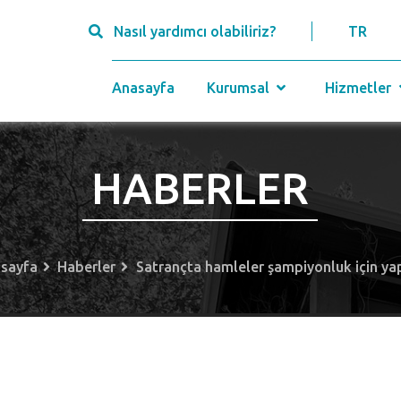
Nasıl yardımcı olabiliriz?
TR
Anasayfa
Kurumsal
Hizmetler
HABERLER
sayfa
Haberler
Satrançta hamleler şampiyonluk için yap