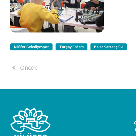
Nilüfer Belediyespor
Turgay Erdem
Balat Satranç Evi
Önceki