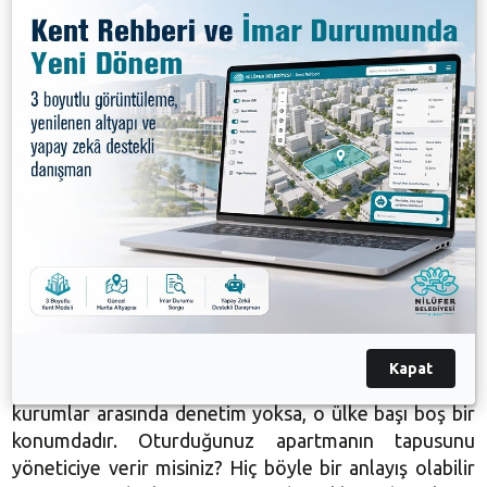
seçme ve seçilme hakkı da var. Bu da en temel
haklardan biridir. Ülkenin bu kadar çok sorunu varken
mesela terör, ekonomik kriz, işsizlik, yolsuzluklar
neden bu referandum yapılıyor anlamış değilim. Bu
hükümet başa geldiğinde hatırlarsınız ülkenin
sorunları, yolsuzluk, yoksulluk ve yasaklar olarak
ifade edilmişti. Aradan 15 yıl geçti, bırakın
yolsuzlukların kaldırılması daha da arttı. Yeni
hazırlanan Anayasa’nın verdiği yetkiler sizde bizde
olsa hangimiz çıldırmayız soruyorum size? Aklına her
geleni yapabilme imkanına sahip olacaksın ve de çok
sakin olacaksın, adaleti temsil edeceksin, adalete
saygı duyacaksın, herkesi eşit kabul edeceksin,
hizmeti herkese eşit yapacaksın, sizce mümkün mü?
Kapat
Bu insan tabiatına aykırı. Bir ülke de demokratik
kurumlar arasında denetim yoksa, o ülke başı boş bir
konumdadır. Oturduğunuz apartmanın tapusunu
yöneticiye verir misiniz? Hiç böyle bir anlayış olabilir