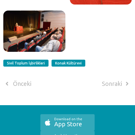
Sivil Toplum İşbirlikleri
Konak Kültürevi
Önceki
Sonraki
Download on the
App Store