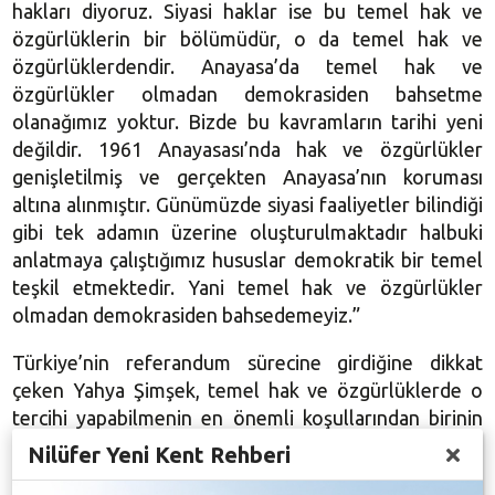
hakları diyoruz. Siyasi haklar ise bu temel hak ve
özgürlüklerin bir bölümüdür, o da temel hak ve
özgürlüklerdendir. Anayasa’da temel hak ve
özgürlükler olmadan demokrasiden bahsetme
olanağımız yoktur. Bizde bu kavramların tarihi yeni
değildir. 1961 Anayasası’nda hak ve özgürlükler
genişletilmiş ve gerçekten Anayasa’nın koruması
altına alınmıştır. Günümüzde siyasi faaliyetler bilindiği
gibi tek adamın üzerine oluşturulmaktadır halbuki
anlatmaya çalıştığımız hususlar demokratik bir temel
teşkil etmektedir. Yani temel hak ve özgürlükler
olmadan demokrasiden bahsedemeyiz.”
Türkiye’nin referandum sürecine girdiğine dikkat
çeken Yahya Şimşek, temel hak ve özgürlüklerde o
tercihi yapabilmenin en önemli koşullarından birinin
özgür irade ile yapılan seçimler olduğunu ifade etti.
Nilüfer Yeni Kent Rehberi
Şimşek, “Vatandaşın vatandaşlık hakkı olduğu gibi,