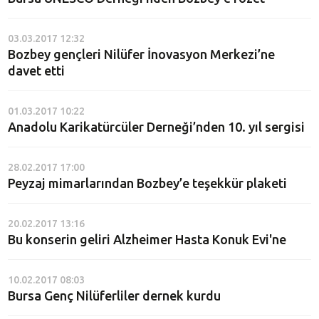
03.03.2017 12:32
Bozbey gençleri Nilüfer İnovasyon Merkezi’ne
davet etti
01.03.2017 10:22
Anadolu Karikatürcüler Derneği’nden 10. yıl sergisi
28.02.2017 17:00
Peyzaj mimarlarından Bozbey’e teşekkür plaketi
20.02.2017 13:16
Bu konserin geliri Alzheimer Hasta Konuk Evi'ne
10.02.2017 08:03
Bursa Genç Nilüferliler dernek kurdu