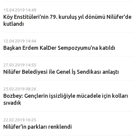
15.04.2019 14:49
Köy Enstitüleri’nin 79. kuruluş yıl dönümü Nilüfer’de
kutlandı
12.04.2019 14:44
Başkan Erdem KalDer Sempozyumu’na katıldı
27.03.2019 14:55
Nilüfer Belediyesi ile Genel İş Sendikası anlaştı
25.02.2019 08:26
Bozbey: Gençlerin işsizliğiyle mücadele için kolları
sıvadık
22.02.2019 10:25
Nilüfer'in parkları renklendi