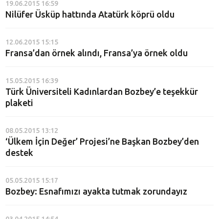
19.06.2015 16:59
Nilüfer Üsküp hattında Atatürk köprü oldu
12.06.2015 15:15
Fransa’dan örnek alındı, Fransa’ya örnek oldu
15.05.2015 16:39
Türk Üniversiteli Kadınlardan Bozbey’e teşekkür
plaketi
08.05.2015 13:12
‘Ülkem İçin Değer’ Projesi’ne Başkan Bozbey’den
destek
05.05.2015 15:17
Bozbey: Esnafımızı ayakta tutmak zorundayız