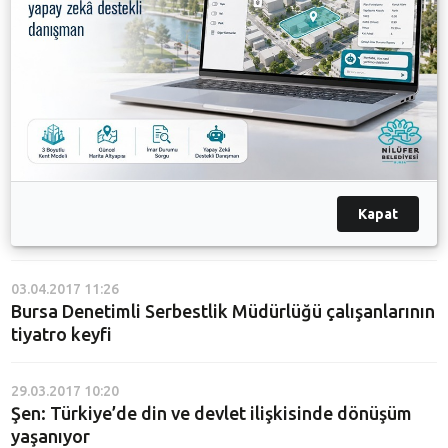
08.04.2017 12:36
Karayalçın: Kamu ile kooperatifler birlikte hizmet
üretmeli
06.04.2017 15:20
Karayalçın kooperatifçiliği anlatacak
05.04.2017 09:23
Kapat
Şimşek: Günümüzde en çok siyasi haklar çiğneniyor
03.04.2017 11:26
Bursa Denetimli Serbestlik Müdürlüğü çalışanlarının
tiyatro keyfi
29.03.2017 10:20
Şen: Türkiye’de din ve devlet ilişkisinde dönüşüm
yaşanıyor