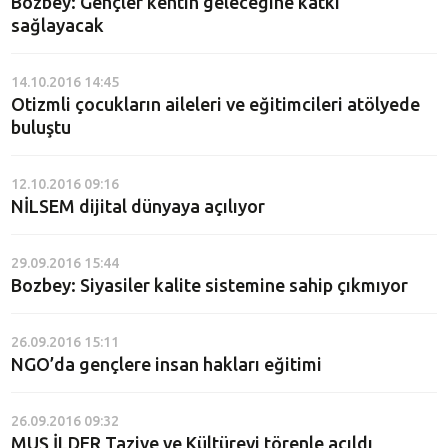
Bozbey: Gençler kentin geleceğine katkı
sağlayacak
14.10.2016 14:45
Otizmli çocukların aileleri ve eğitimcileri atölyede
buluştu
12.10.2016 09:16
NİLSEM dijital dünyaya açılıyor
29.09.2016 15:44
Bozbey: Siyasiler kalite sistemine sahip çıkmıyor
26.09.2016 15:11
NGO’da gençlere insan hakları eğitimi
26.09.2016 09:32
MUŞ İLDER Taziye ve Kültürevi törenle açıldı