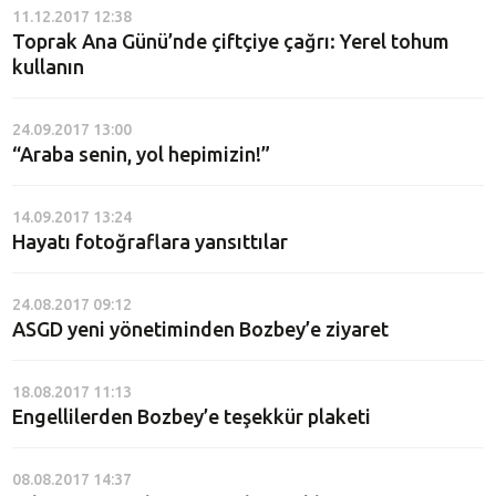
11.12.2017 12:38
Toprak Ana Günü’nde çiftçiye çağrı: Yerel tohum
kullanın
24.09.2017 13:00
“Araba senin, yol hepimizin!”
14.09.2017 13:24
Hayatı fotoğraflara yansıttılar
24.08.2017 09:12
ASGD yeni yönetiminden Bozbey’e ziyaret
18.08.2017 11:13
Engellilerden Bozbey’e teşekkür plaketi
08.08.2017 14:37