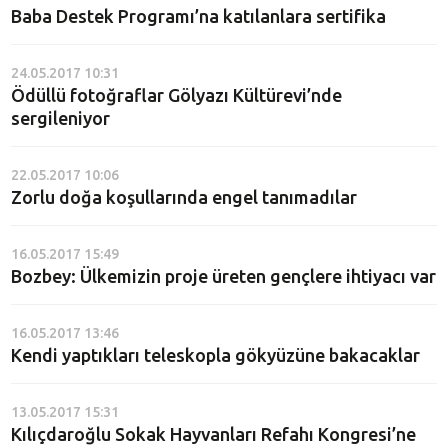
Baba Destek Programı’na katılanlara sertifika
24.05.2017 10:31
Ödüllü fotoğraflar Gölyazı Kültürevi’nde
sergileniyor
22.05.2017 10:06
Zorlu doğa koşullarında engel tanımadılar
16.05.2017 15:49
Bozbey: Ülkemizin proje üreten gençlere ihtiyacı var
16.05.2017 13:46
Kendi yaptıkları teleskopla gökyüzüne bakacaklar
13.05.2017 15:31
Kılıçdaroğlu Sokak Hayvanları Refahı Kongresi’ne