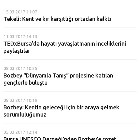
15.03.2017 11:07
Tekeli: Kent ve kır karşıtlığı ortadan kalktı
11.03.2017 14:13
TEDxBursa’da hayatı yavaşlatmanın inceliklerini
paylaştılar
08.03.2017 10:25
Bozbey “Dünyamla Tanış” projesine katılan
gençlerle buluştu
08.03.2017 10:19
Bozbey: Kentin geleceği için bir araya gelmek
sorumluluğumuz
05.03.2017 12:14
Bursa UNESCO Derneği’nden Bozbey’e rozet