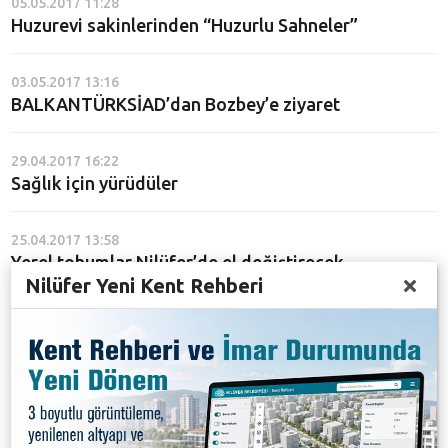
05.05.2017 11:28
Huzurevi sakinlerinden “Huzurlu Sahneler”
03.05.2017 13:16
BALKANTÜRKSİAD’dan Bozbey’e ziyaret
29.04.2017 16:22
Sağlık için yürüdüler
25.04.2017 13:58
Yerel tohumlar Nilüfer’de el değiştirecek
Nilüfer Yeni Kent Rehberi
25.04.2017 11:27
Bizim Ev katılımcılarından renkli Vosvos turu
24.04.2017 15:53
“Kadın Sağlığı” eğitimi ile bilinçlendiler