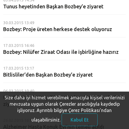
03.04.2015 14:54
Tunus heyetinden Başkan Bozbey’e ziyaret
30.03.2015 13:49
Bozbey: Proje üreten herkese destek oluyoruz
17.03.2015 16:46
Bozbey: Nilüfer Ziraat Odası ile işbirliğine hazırız
17.03.2015 13:17
Bitlisliler’den Başkan Bozbey’e ziyaret
06.03.2015 10:40
Uluslararası Rotary Dünya Başkanı’ndan teşekkür
Size daha iyi hizmet verebilmek amacıyla kişisel verilerinizi
ziyareti
mevzuata uygun olarak Çerezler aracılığıyla kaydedip
işliyoruz.
Ayrıntılı bilgiye Çerez Politikası’ndan
ulaşabilirsiniz.
Kabul Et
26.02.2015 16:58
Alzheimer Hasta Konuk Evi’nin temeli atıldı