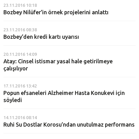
23.11.2016 10:18
Bozbey Nilüfer’in örnek projelerini anlattı
23.11.2016 08:38
Bozbey’den kredi kartı uyarısı
20.11.2016 14:09
Atay: Cinsel istismar yasal hale getirilmeye
çalışılıyor
17.11.2016 13:42
Popun efsaneleri Alzheimer Hasta Konukevi için
söyledi
14.11.2016 08:14
Ruhi Su Dostlar Korosu’ndan unutulmaz performans