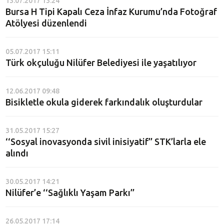
13.07.2017 13:24
Bursa H Tipi Kapalı Ceza İnfaz Kurumu’nda Fotoğraf
Atölyesi düzenlendi
05.07.2017 15:11
Türk okçuluğu Nilüfer Belediyesi ile yaşatılıyor
12.06.2017 09:48
Bisikletle okula giderek farkındalık oluşturdular
31.05.2017 15:27
‘‘Sosyal inovasyonda sivil inisiyatif’’ STK’larla ele
alındı
30.05.2017 14:21
Nilüfer’e ‘‘Sağlıklı Yaşam Parkı’’
26.05.2017 17:14