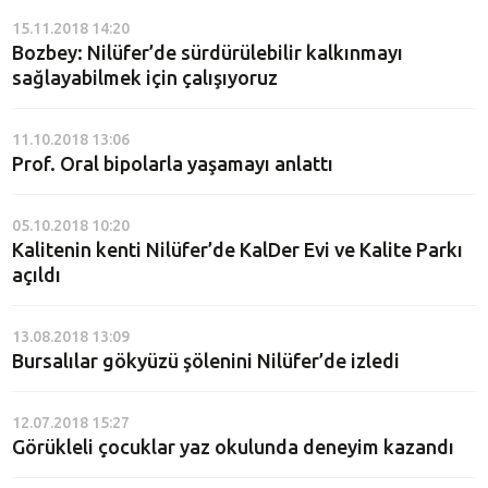
15.11.2018 14:20
Bozbey: Nilüfer’de sürdürülebilir kalkınmayı
sağlayabilmek için çalışıyoruz
11.10.2018 13:06
Prof. Oral bipolarla yaşamayı anlattı
05.10.2018 10:20
Kalitenin kenti Nilüfer’de KalDer Evi ve Kalite Parkı
açıldı
13.08.2018 13:09
Bursalılar gökyüzü şölenini Nilüfer’de izledi
12.07.2018 15:27
Görükleli çocuklar yaz okulunda deneyim kazandı