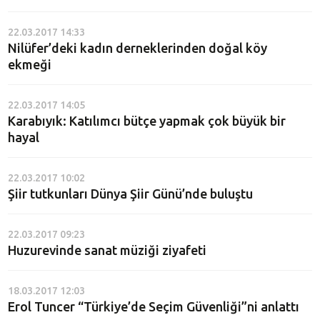
22.03.2017 14:33
Nilüfer’deki kadın derneklerinden doğal köy
ekmeği
22.03.2017 14:05
Karabıyık: Katılımcı bütçe yapmak çok büyük bir
hayal
22.03.2017 10:02
Şiir tutkunları Dünya Şiir Günü’nde buluştu
22.03.2017 09:23
Huzurevinde sanat müziği ziyafeti
18.03.2017 12:03
Erol Tuncer “Türkiye’de Seçim Güvenliği”ni anlattı