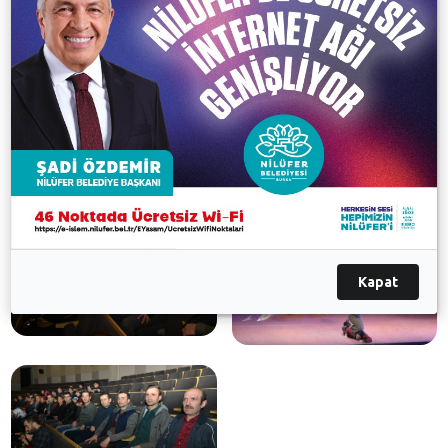
keyfi yaşadı. Oyunun sonunda Bursa Denetimli
Serbestlik Müdürlüğü Dış İlişkiler ve Proje Sorumlusu
Şakir Arslan, Nilüfer Belediyesi Sosyal Destek
Hizmetleri Müdürlüğü ve emeği geçenlere teşekkür
etti.
Galeri
Kapat