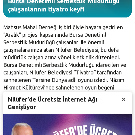
Bursa Denetimli Serbestlik Müdürlüğü
çalışanlarının tiyatro keyfi
Mahsus Mahal Derneği iş birliğiyle hayata geçirilen
"Aralık" projesi kapsamında Bursa Denetimli
Serbestlik Müdürlüğü çalışanları ile önemli
çalışmalara imza atan Nilüfer Belediyesi, bu defa
müdürlük çalışanlarına yönelik etkinlik düzenledi.
Bursa Denetimli Serbestlik Müdürlüğü idarecileri ve
çalışanları, Nilüfer Belediyesi “Tiyatro” tarafından
sahnelenen Tersine Dünya adlı oyunu izledi. Nâzım
Hikmet Kültürevi’nde sahnelenen oyun beğeni
topladı.
Nilüfer'de Ücretsiz İnternet Ağı
Genişliyor
Bursa Denetimli Serbestlik Müdürlüğü çalışanları,
Engin Alkan’ın yönettiği Tersine Dünya ile tiyatro