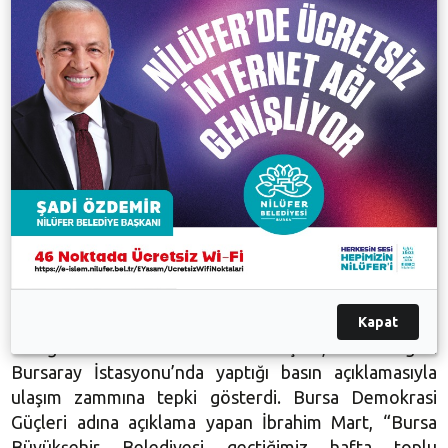
vermeyeceklerini vurgulayan Atay, “Kadınlara ve
çocuklara reva görülen bu tecavüz düzenini kabul
etmiyoruz. Söz konusu haklarımız olunca
çalıştırılmayan, baypas edilen Meclisin, tecavüzcüleri
aklamak için canhıraş çıkardığı önergeleri kabul
etmiyoruz” dedi.
ULAŞIM ZAMMINA TEPKİ
Nilüfer Kent Konseyi'nden bir tepki de ulaşım
zammına geldi. Nilüfer Kent Konseyi’nin de bileşeni
Kapat
olduğu Bursa Demokrasi Güçleri, Osmangazi
Bursaray İstasyonu’nda yaptığı basın açıklamasıyla
ulaşım zammına tepki gösterdi. Bursa Demokrasi
Güçleri adına açıklama yapan İbrahim Mart, “Bursa
Büyükşehir Belediyesi geçtiğimiz hafta toplu