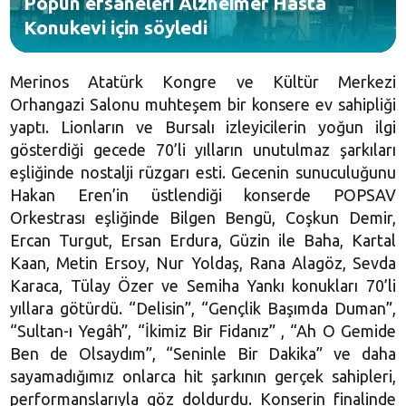
Popun efsaneleri Alzheimer Hasta
Konukevi için söyledi
Merinos Atatürk Kongre ve Kültür Merkezi
Orhangazi Salonu muhteşem bir konsere ev sahipliği
yaptı. Lionların ve Bursalı izleyicilerin yoğun ilgi
gösterdiği gecede 70’li yılların unutulmaz şarkıları
eşliğinde nostalji rüzgarı esti. Gecenin sunuculuğunu
Hakan Eren’in üstlendiği konserde POPSAV
Orkestrası eşliğinde Bilgen Bengü, Coşkun Demir,
Ercan Turgut, Ersan Erdura, Güzin ile Baha, Kartal
Kaan, Metin Ersoy, Nur Yoldaş, Rana Alagöz, Sevda
Karaca, Tülay Özer ve Semiha Yankı konukları 70’li
yıllara götürdü. “Delisin”, “Gençlik Başımda Duman”,
“Sultan-ı Yegâh”, “İkimiz Bir Fidanız” , “Ah O Gemide
Ben de Olsaydım”, “Seninle Bir Dakika” ve daha
sayamadığımız onlarca hit şarkının gerçek sahipleri,
performanslarıyla göz doldurdu. Konserin finalinde