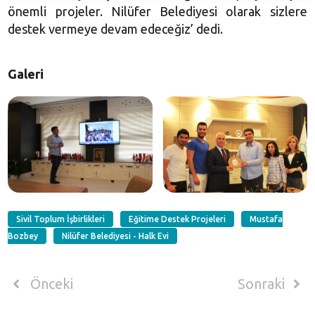
önemli projeler. Nilüfer Belediyesi olarak sizlere
destek vermeye devam edeceğiz’ dedi.
Galeri
Sivil Toplum İşbirlikleri
Eğitime Destek Projeleri
Mustafa
Bozbey
Nilüfer Belediyesi - Halk Evi
Önceki
Sonraki