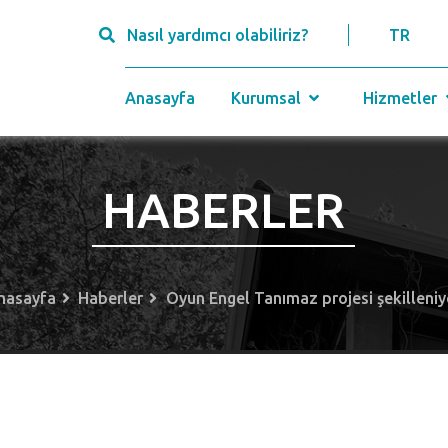
Nasıl yardımcı olabiliriz?
TR
Anasayfa
Kurumsal
Hizmetler
HABERLER
nasayfa
Haberler
Oyun Engel Tanımaz projesi şekilleniy