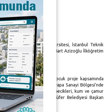
eniyor
sitesi, Bursa Teknik Üniversitesi, İstanbul Teknik
 İl Temsilciliği ve ÇEK 3 Mart Azizoğlu İlköğretim
son şeklini veriyor.
 altısı engelli toplamda 32 çocuk proje kapsamında
çiren çocuklar bu konuda Kayapa Sanayi Bölgesi’nde
e sabit oyun grupları, çim tepecikleri, kum ve çamur
 yetkililerinin yanı sıra Nilüfer Belediyesi Başkan