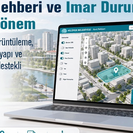
el Tanımaz projesi şekill
 İlçe Milli Eğitim Müdürlüğü, Bursa Orhan Gazi Üniver
Odası Bursa Şubesi, TMMOB Peyzaj Mimarları Odası Bursa
ojesinde kendi oyun alanlarını tasarlayan çocuklar projeye 
ın oluşturulmasında Nilüfer Çocuk Meclisi üyesi olan
mesi ve oyun grubu imalatlarını son olarak gözden ge
rk içerisinde yer alacak olan satranç alanı, hareketli v
dile getirildi. Toplantıya Nilüfer Kent Konseyi ve firma