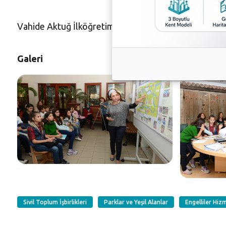
Vahide Aktuğ İlköğretim okulunun karşısında yapılmas
Galeri
Sivil Toplum İşbirlikleri
Parklar ve Yeşil Alanlar
Engelliler Hiz