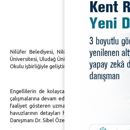
Oyun Eng
Nilüfer Belediyesi, Nilüfer Kent Konseyi, Nilüfer
Üniversitesi, Uludağ Üniversitesi TMMOB Mimarlar 
Okulu işbirliğiyle geliştirilen Oyun Engel Tanımaz pr
Engellilerin de kolayca oynayabilecekleri parklar
çalışmalarına devam ediyor. Parkın peyzaj düzenle
faaliyet gösteren uzman bir firmadan bilgi aldı. Pa
havuzlarının detayları hakkında görüş ve öneriler 
Danışmanı Dr. Sibel Özer de katıldı.