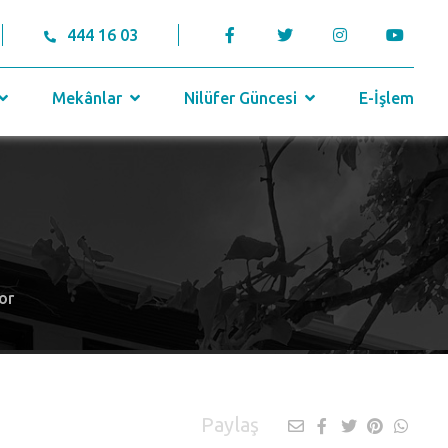
444 16 03
Mekânlar
Nilüfer Güncesi
E-İşlem
or
Paylaş