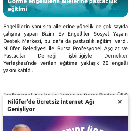
Görme engellilerin ailelerine pastacılık
eğitimi
Engellilerin yanı sıra ailelerine yönelik de çok sayıda
çalışma yapan Bizim Ev Engelliler Sosyal Yaşam
Destek Merkezi, bu defa da pastacılık eğitimi verdi.
Nilüfer Belediyesi ile Bursa Profesyonel Aşçılar ve
Pastacılar Derneği işbirliğiyle Dernekler
Yerleşkesi’nde verilen eğitime yaklaşık 20 engelli
yakını katıldı.
Profesyonel Aşçılar ve Pastacılar Derneği’nden Ülkü
Nilüfer'de Ücretsiz İnternet Ağı
Gümüş katılımcılarla birlikte cheesecake yaptı. Keyifli
Genişliyor
geçen 3 saatlik eğitimin ardından katılımcılar
hazırladıkları cheesecake’i birlikte yedi.