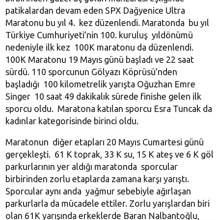
patikalardan devam eden SPX Dağyenice Ultra
Maratonu bu yıl 4. kez düzenlendi. Maratonda bu yıl
Türkiye Cumhuriyeti’nin 100. kuruluş yıldönümü
nedeniyle ilk kez 100K maratonu da düzenlendi.
100K Maratonu 19 Mayıs günü başladı ve 22 saat
sürdü. 110 sporcunun Gölyazı Köprüsü’nden
başladığı 100 kilometrelik yarışta Oğuzhan Emre
Singer 10 saat 49 dakikalık sürede finishe gelen ilk
sporcu oldu. Maratona katılan sporcu Esra Tuncak da
kadınlar kategorisinde birinci oldu.
Maratonun diğer etapları 20 Mayıs Cumartesi günü
gerçekleşti. 61 K toprak, 33 K su, 15 K ateş ve 6 K göl
parkurlarının yer aldığı maratonda sporcular
birbirinden zorlu etaplarda zamana karşı yarıştı.
Sporcular aynı anda yağmur sebebiyle ağırlaşan
parkurlarla da mücadele ettiler. Zorlu yarışlardan biri
olan 61K yarışında erkeklerde Baran Nalbantoğlu,