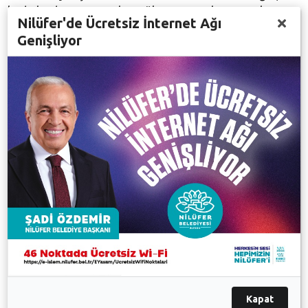
kadınlarda Nuray Bulut Göktepe mutlu sona ulaştı.
Nilüfer'de Ücretsiz İnternet Ağı
Yoğun katılımın olduğu 33K parkurunda erkeklerde
Genişliyor
Ege Yoldüren, kadınlarda Dilan Atak bitiş noktasına
ilk gelen sporcular oldu. 15K parkurunda erkeklerde
İsmail Özkan, kadınlarda Çiğdem Gülgeç Tütüncü
rakiplerinin önünde yarışı tamamladılar. Kros ve
doğa koşularına yeni başlayanları özendirmek için
yapılan 6K parkurunu erkeklerde Mehmet Aydıngör,
kadınlarda Büşra Kaya birinci oldu. Ayrıca +40 ve +50
kategorilerinde de derecelendirmeler yapıldı.
Maratonda dereceye girenlere kupa ve hediyeleri
Nilüfer Belediye Başkanı Turgay Erdem ve yarışma
sponsorları tarafından verildi. Tüm sporcu ve
organizatörleri kutlayan Başkan Turgay Erdem,
“Nilüfer’in güzelliklerini sergileyen, eşsiz bir doğaya
sahip olan Dağyenice bölgesi ve Mysia Yolları’nı tüm
ülkemize tanıttığınız için hepinize teşekkür ediyorum.
Kapat