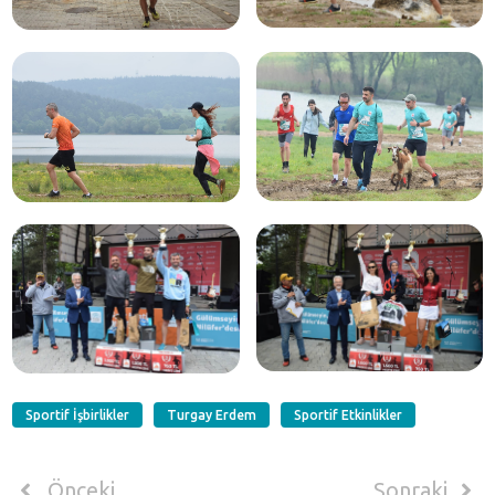
Sportif İşbirlikler
Turgay Erdem
Sportif Etkinlikler
Önceki
Sonraki