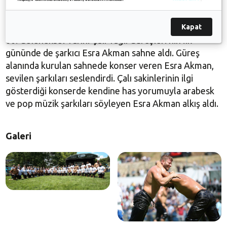
yaşatmaya ve bu değerimizi yeni nesillere de
aktarmaya devam edeceğiz” dedi.
Kapat
60. Geleneksel Tarihi Çalı Yağlı Güreşleri’nin ilk
gününde de şarkıcı Esra Akman sahne aldı. Güreş
alanında kurulan sahnede konser veren Esra Akman,
sevilen şarkıları seslendirdi. Çalı sakinlerinin ilgi
gösterdiği konserde kendine has yorumuyla arabesk
ve pop müzik şarkıları söyleyen Esra Akman alkış aldı.
Galeri