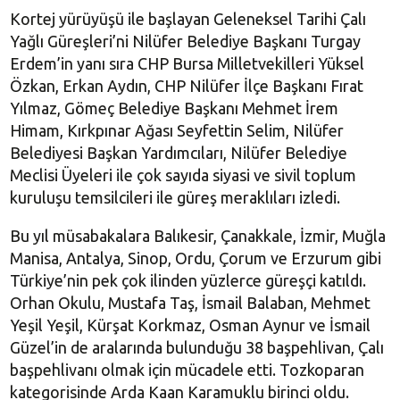
Kortej yürüyüşü ile başlayan Geleneksel Tarihi Çalı
Yağlı Güreşleri’ni Nilüfer Belediye Başkanı Turgay
Erdem’in yanı sıra CHP Bursa Milletvekilleri Yüksel
Özkan, Erkan Aydın, CHP Nilüfer İlçe Başkanı Fırat
Yılmaz, Gömeç Belediye Başkanı Mehmet İrem
Himam, Kırkpınar Ağası Seyfettin Selim, Nilüfer
Belediyesi Başkan Yardımcıları, Nilüfer Belediye
Meclisi Üyeleri ile çok sayıda siyasi ve sivil toplum
kuruluşu temsilcileri ile güreş meraklıları izledi.
Bu yıl müsabakalara Balıkesir, Çanakkale, İzmir, Muğla
Manisa, Antalya, Sinop, Ordu, Çorum ve Erzurum gibi
Türkiye’nin pek çok ilinden yüzlerce güreşçi katıldı.
Orhan Okulu, Mustafa Taş, İsmail Balaban, Mehmet
Yeşil Yeşil, Kürşat Korkmaz, Osman Aynur ve İsmail
Güzel’in de aralarında bulunduğu 38 başpehlivan, Çalı
başpehlivanı olmak için mücadele etti. Tozkoparan
kategorisinde Arda Kaan Karamuklu birinci oldu.