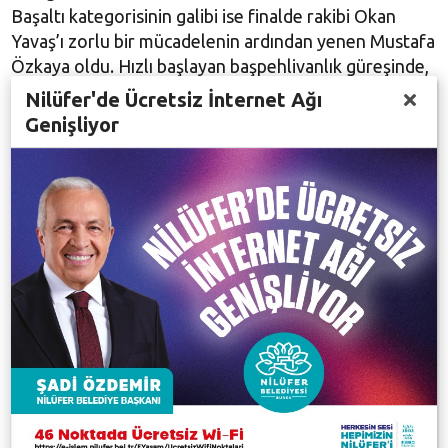
Başaltı kategorisinin galibi ise finalde rakibi Okan
Yavaş’ı zorlu bir mücadelenin ardından yenen Mustafa
Özkaya oldu. Hızlı başlayan başpehlivanlık güreşinde,
Kırkpınar Yağlı Güreşleri’nde başpehlivanlık
Nilüfer'de Ücretsiz İnternet Ağı
kategorisinde er meydanına çıkan en genç güreşçi
Genişliyor
olan Sinoplu Mustafa Taş, Antalya’dan Yusuf Can
Zeybek’i 9 dakika 15 saniye gibi kısa bir sürede
yenerek Çalı’nın 60. başpehlivanı oldu.
Geleneksel Tarihi Çalı Güreşleri’nde gelecek yılın
ağası, yapılan açık artırma ile mevcut Çalı Ağası Hakan
Söğünmez oldu. Büyük çekişmenin yaşandığı ağalık
seçiminde yapılan açık artırma sonucu Söğünmez, 320
bin TL ile gelecek yıl için ipi göğüsleyen isim oldu. Üç
yıl üst üste ağalık yapacak olan Söğünmez’e Başkan
Turgay Erdem, güreş sporuna katkılarından dolayı
teşekkür ederek plaket verdi. Erdem “Nilüfer
Belediyesi olarak geleneksel ata sporumuzu