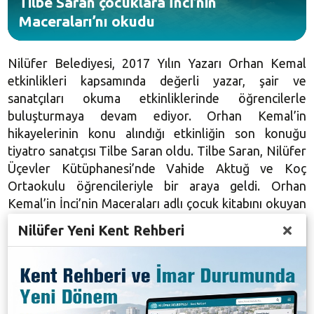
Tilbe Saran çocuklara İnci’nin
Maceraları’nı okudu
Nilüfer Belediyesi, 2017 Yılın Yazarı Orhan Kemal
etkinlikleri kapsamında değerli yazar, şair ve
sanatçıları okuma etkinliklerinde öğrencilerle
buluşturmaya devam ediyor. Orhan Kemal’in
hikayelerinin konu alındığı etkinliğin son konuğu
tiyatro sanatçısı Tilbe Saran oldu. Tilbe Saran, Nilüfer
Üçevler Kütüphanesi’nde Vahide Aktuğ ve Koç
Ortaokulu öğrencileriyle bir araya geldi. Orhan
Kemal’in İnci’nin Maceraları adlı çocuk kitabını okuyan
Saran, betimlemeleriyle öğrencilerin ilgisini topladı.
Nilüfer Yeni Kent Rehberi
Yaklaşık bir saat süren kitap okuması etkinliğinde
Vahide Aktuğ Ortaokulu ve Koç Ortaokulu
öğrencilerinin sorularını da yanıtlayan Tilbe Saran,
çocuklardan daha çok kitap okumalarını ve kendi