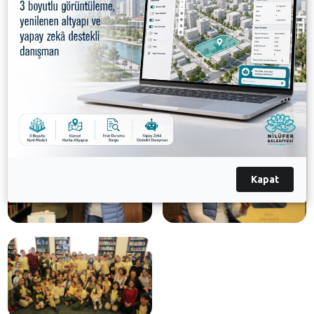
hikayelerini oluşturmalarını istedi. Etkinliğin sonunda
Nilüfer Belediyesi Kütüphane Müdürü Şafak Pala,
tiyatro sanatçısı Tilbe Saran’a Nilüfer Belediye
Başkanı Mustafa Bozbey adına teşekkür etti.
Galeri
Kapat