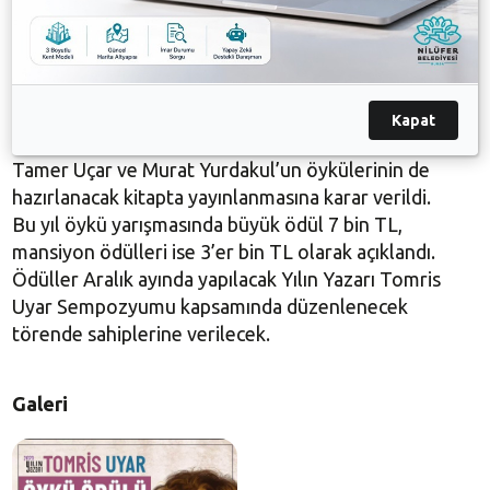
Nilay Özkan, Adalet Temürtürkan ve Metin Turan
mansiyon ödülüne değer görüldü. Ayrıca Fatoş Asya
Akbay, Emine Erdem Akyürük, Cemile Akça Ataç,
Nalan Bayrak, Orkun Çay, Hasan Irmak Erkan, Esra
Gürbüz, Gülnar Kandeyer, Hüseyin Opruklu, Anıl Çetin
Kapat
Örselli, Hatice Günday Şahman, Yelina Tayfur, Zeliha
Tamer Uçar ve Murat Yurdakul’un öykülerinin de
hazırlanacak kitapta yayınlanmasına karar verildi.
Bu yıl öykü yarışmasında büyük ödül 7 bin TL,
mansiyon ödülleri ise 3’er bin TL olarak açıklandı.
Ödüller Aralık ayında yapılacak Yılın Yazarı Tomris
Uyar Sempozyumu kapsamında düzenlenecek
törende sahiplerine verilecek.
Galeri