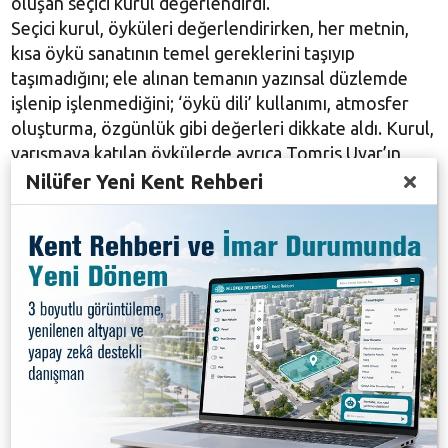
oluşan seçici kurul değerlendirdi.
Seçici kurul, öyküleri değerlendirirken, her metnin,
kısa öykü sanatının temel gereklerini taşıyıp
taşımadığını; ele alınan temanın yazınsal düzlemde
işlenip işlenmediğini; ‘öykü dili’ kullanımı, atmosfer
oluşturma, özgünlük gibi değerleri dikkate aldı. Kurul,
yarışmaya katılan öykülerde ayrıca Tomris Uyar’ın
sürekli yenilik arayışı ve gerçekliği inandırıcı biçimde
Nilüfer Yeni Kent Rehberi
yansıtma tutumundan izler taşıyıp taşımadığını da
inceledi.
Yapılan değerlendirme sonucunda, “Ele aldığı temada
dramatik dokuyu güçlü biçimde kullanması, öykü
estetiğinin değerlerini başarıyla yansıtması, insani
duyuşu aktarmadaki duyarlılığı, anlatımındaki yenilikçi
bakışı” gerekçesiyle Serap Karakuş Besi’nin “Fethiye
Taziyeye Geldi mi?” başlıklı öyküsü Tomris Uyar Öykü
Ödülü’nde büyük ödüle değer bulundu.
Yarışmada Ruhsan Çarpadan, Dilek Karaaslan, Ayşe