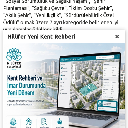
“Sosyal Sorumluluk ve Sağlıklı Yaşam”, “Şehir
Planlaması”, “Sağlıklı Çevre”, “İklim Dostu Şehir”,
“Akıllı Şehir”, “Yenilikçilik”, “Sürdürülebilirlik Özel
Ödülü” olmak üzere 7 ayrı kategoride belirlenen iyi
uygulamalar ödüllendirildi.
Nilüfer Yeni Kent Rehberi
Nilüfer Belediyesi, inovasyon performansının
sürdürülebilir şekilde artışının sağlanması ve
vatandaşa daha iyi hizmet sunmak için oluşturulan
“Kurumsal İnovasyon Sistemi” modeli ile “Yenilikçilik”
kategorisinde ödüle layık görüldü. Nilüfer Belediyesi
adına ödülü Meclis Üyesi Rasih Konca aldı. Konca’ya
ödülünü, Türkiye Sağlıklı Kentler Birliği Başkanı
Alinur Aktaş verdi. Rasih Konca ve proje ekibi, Mardin
dönüşünde ödülü Nilüfer Belediye Başkanı Turgay
Erdem’e takdim etti.
Elde edilen başarıdan dolayı mutluluk duyduğunu
ifade eden Başkan Erdem, "Belediyemizin Kurumsal