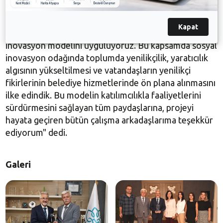
İnovasyon Sistemi, yerel yönetimler için önemi büyük
olan ‘Sağlıklı Şehirler En İyi Uygulama” ödülüne layık
Kapat
görüldü. 2016 yılından bu yana kamu alanında
inovasyon modelini uyguluyoruz. Bu kapsamda sosyal
inovasyon odağında toplumda yenilikçilik, yaratıcılık
algısının yükseltilmesi ve vatandaşların yenilikçi
fikirlerinin belediye hizmetlerinde ön plana alınmasını
ilke edindik. Bu modelin katılımcılıkla faaliyetlerini
sürdürmesini sağlayan tüm paydaşlarına, projeyi
hayata geçiren bütün çalışma arkadaşlarıma teşekkür
ediyorum" dedi.
Galeri